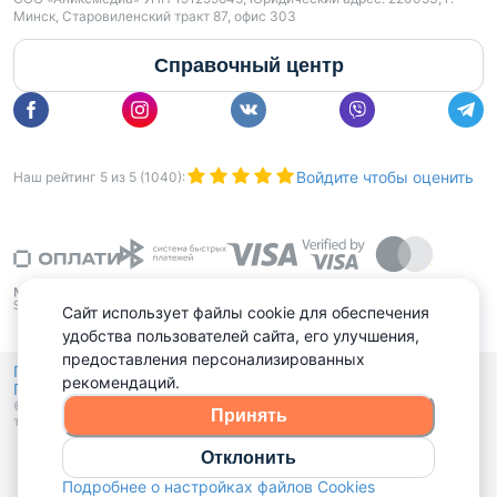
Минск, Старовиленский тракт 87, офис 303
Справочный центр
Войдите чтобы оценить
Наш рейтинг
5
из
5
(
1040
):
Сайт использует файлы cookie для обеспечения
удобства пользователей сайта, его улучшения,
предоставления персонализированных
Политика конфиденциальности,
рекомендаций.
Политика обработки файлов куки
Выбор настроек Cookies
и
© 2015 - 2026, Domovita.by. Копирование материалов допускается
Принять
только при наличии активной ссылки.
Отклонить
Подробнее о настройках файлов Cookies