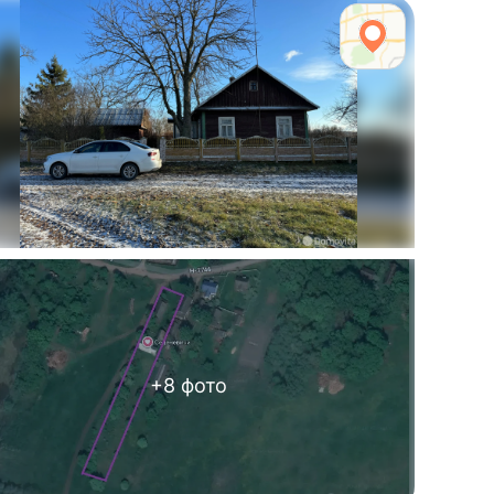
+
8
фото