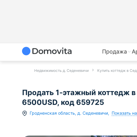
Продажа
А
Недвижимость д. Седеневичи
Купить коттедж в Се
Продать 1-этажный коттедж в 
6500USD, код 659725
Показать на
Гродненская область
,
д.
Седеневичи
,