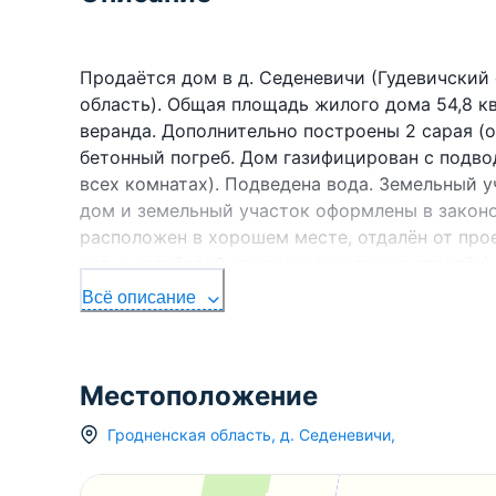
Продаётся дом в д. Седеневичи (Гудевичский
область). Общая площадь жилого дома 54,8 кв
веранда. Дополнительно построены 2 сарая (о
бетонный погреб. Дом газифицирован с подвод
всех комнатах). Подведена вода. Земельный у
дом и земельный участок оформлены в закон
расположен в хорошем месте, отдалён от прое
нет, с четвёртой стороны дом также отдалён)
живописное и красивое место. Расстояние от 
Всё описание
д. Гудевичи, где находится правление колхоза
баня. При желании покупателя практически вс
телефонная линия (возможность подключения 
Местоположение
видимости находится вышка МТС, что обеспе
присутствует). За дополнительной информаци
Гродненская область
,
д.
Седеневичи
,
звонить либо писать в мессенджеры