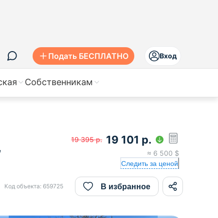
Подать БЕСПЛАТНО
Вход
ская
Собственникам
19 101
р.
19 395
р.
,
≈
6 500
$
Следить за ценой
В избранное
Код объекта:
659725