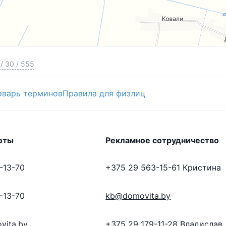
/
30
/
555
оварь терминов
Правила для физлиц
оты
Рекламное сотрудничество
-13-70
+375 29 563-15-61
Кристина
-13-70
kb@domovita.by
vita.by
+375 29 179-11-28
Владислав