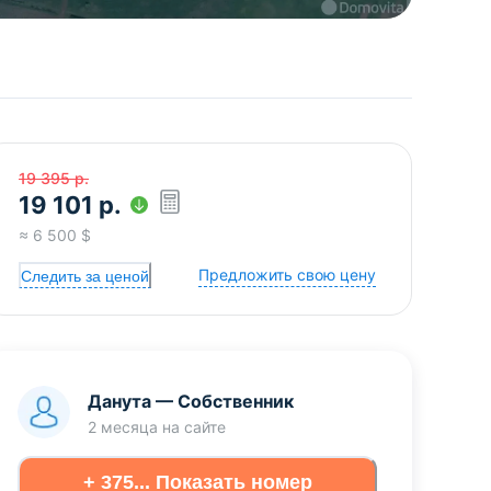
19 395
р.
19 101
р.
≈
6 500
$
Предложить свою цену
Следить за ценой
Данута
—
Собственник
2 месяца
на сайте
+ 375... Показать номер