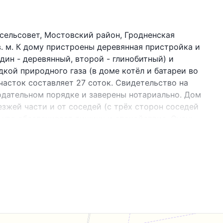
 сельсовет, Мостовский район, Гродненская
. м. К дому пристроены деревянная пристройка и
дин - деревянный, второй - глинобитный) и
кой природного газа (в доме котёл и батареи во
часток составляет 27 соток. Свидетельство на
одательном порядке и заверены нотариально. Дом
зжей части и от соседей (с трёх сторон соседей
, что обеспечивает тишину и спокойствие. Очень
д. Седеневичи до г. Гродно составляет 55 км, до
 - 5 км. В деревне есть магазин и деревенская
я мебель будет оставлена. В дом подведена
интернета от Белтелеком). Также в прямой
чивает хорошую мобильную связь (А1 также
ей, видео и фото всех документов просьба