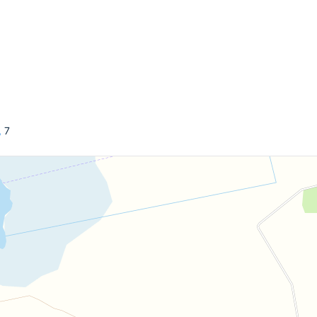
первой береговой линии озера Сервечь. Выход к
тельства собственной пристани. Это идеальное
го здорового бревна, поднят на фундамент. В
межкомнатные перегородки, установлена новая
,
7
логически чистого кирпича.
 с септиком по всем правилам природоохранной
ик.
елана канализация. На стадии строительства -
ичным подъездом по отличной асфальтированной
транспортных средств.