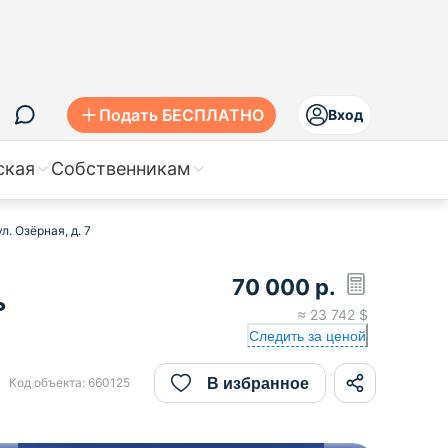
Подать БЕСПЛАТНО
Вход
ская
Собственникам
. Озёрная, д. 7
70 000
р.
ь
≈
23 742
$
Следить за ценой
В избранное
Код объекта:
660125