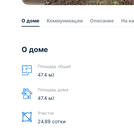
О доме
Коммуникации
Описание
На к
О доме
Площадь общая
47.4
м
2
Площадь дома
47.4
м
2
Участок
24.89 сотки