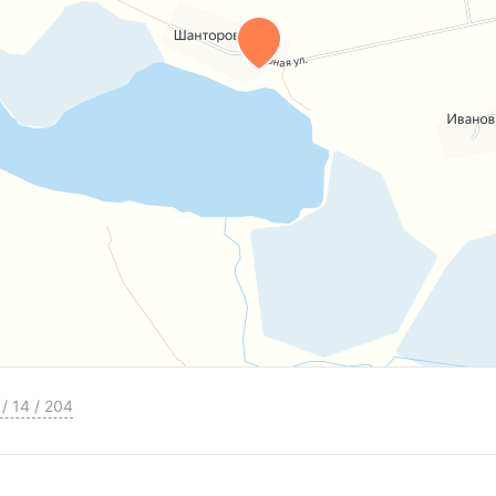
ой.
ельцу останутся стройматериалы
ь, обрешётка и др.), также в подарок достанется
го проживания.
 новым металлическим забором и закрывающейся
оё уютное гнёздышко на природе. Здесь вы
окружающей природы, дышать свежим воздухом и
ет вашим уголком счастья и спокойствия!
/
14
/
204