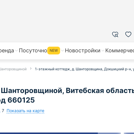
ренда
Посуточно
Новостройки
Коммерче
NEW
 Шанторовщиной
1-этажный коттедж, д. Шанторовщина, Докшицкий р-н, ул
 Шанторовщиной, Витебская област
код 660125
Показать на карте
,
7