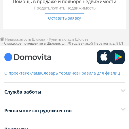
Помощь в продаже и подборе недвижимости
Продать/купить недвижимость
Оставить заявку
Недвижимость Шклова
Купить склад в Шклове
Складское помещение в Шклове, ул. 70 год Великой Перамоги, д. 91/1
О проекте
Реклама
Словарь терминов
Правила для физлиц
Служба заботы
+375 29 376-13-70
Рекламное сотрудничество
+375 33 376-13-70
editor@domovita.by
+375 29 563-15-61 Кристина Филюта