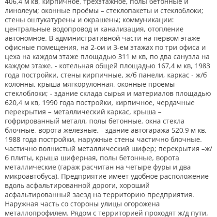
406,4 м кв, кирпичное, трёхэтажное, полы бетонные и
линолеум; оконные проёмы – стеклопакеты и стеклоблоки;
стены оштукатурены и окрашены; коммуникации:
центральные водопровод и канализация, отопление
автономное. В административной части на первом этаже
офисные помещения, на 2-ои и 3-ем этажах по три офиса и
цеха на каждом этаже площадью 311 м кв, по два санузла на
каждом этаже. - котельная общей площадью 167,4 м кв, 1983
года постройки, стены кирпичные, ж/б панели, каркас - ж/б
колонны, крыша мягкорулонная, оконные проемы-
стеклоблоки; - здание склада сырья и материалов площадью
620,4 м кв, 1990 года постройки, кирпичное, чердачные
перекрытия – металлический каркас, крыша –
гофрированный металл, полы бетонные, окна стекла
блочные, ворота железные. - здание автогаража 520,9 м кв,
1988 года постройки, наружные стены частично блочные.
частично волнистый металлический шифер; перекрытия –ж/
б плиты, крыша шиферная, полы бетонные, ворота
металлические (гараж расчитан на четыре фуры и два
микроавтобуса). Предприятие имеет удобное расположение
вдоль асфальтированной дороги, хороший
асфальтированный заезд на территорию предприятия.
Наружная часть со стороны улицы огорожена
металлопрофилем. Рядом с территорией проходят ж/д пути,