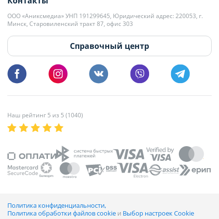
Контакты
kb@domovita.by
+375 29 179-11-28 Владислав Гладченко
ООО «Аниксмедиа» УНП 191299645, Юридический адрес: 220053, г.
Мы принимаем звонки и отвечаем на письма в будние дни с 9:00 до
Минск, Старовиленский тракт 87, офис 303
18:00.
vg@domovita.by
Справочный центр
Пишите и звоните нам в будние дни с 8:00 до 20:00.
Наш рейтинг 5 из 5 (1040)
Политика конфиденциальности,
Политика обработки файлов cookie
и
Выбор настроек Cookie