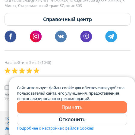
+375 29 179-11-28 Владислав Гладченко
ООО «Аниксмедиа» УНП 191299645, Юридический адрес: 220053, г.
Мы принимаем звонки и отвечаем на письма в будние дни с 9:00 до
Минск, Старовиленский тракт 87, офис 303
18:00.
vg@domovita.by
Справочный центр
Пишите и звоните нам в будние дни с 8:00 до 20:00.
Наш рейтинг 5 из 5 (1040)
Сайт использует файлы cookie для обеспечения удобства
пользователей сайта, его улучшения, предоставления
персонализированных рекомендаций.
Принять
Политика конфиденциальности,
Отклонить
Политика обработки файлов cookie
и
Выбор настроек Cookie
Подробнее о настройках файлов Cookies