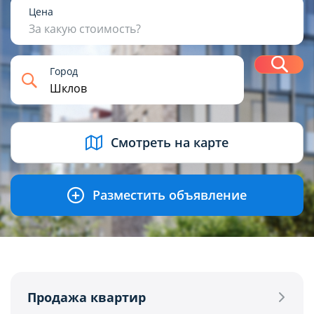
1
2
3
4+
Цена
За какую стоимость?
Н
Город
USD
BYN
EUR
RUB
Смотреть на карте
Разместить объявление
Продажа квартир