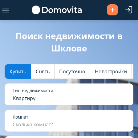
Ваш город -
Шклов
?
Поиск недвижимости в
Шклове
Да
Выбрать город
Купить
Снять
Посуточно
Новостройки
Тип недвижимости
Квартиру
Комнат
Сколько комнат?