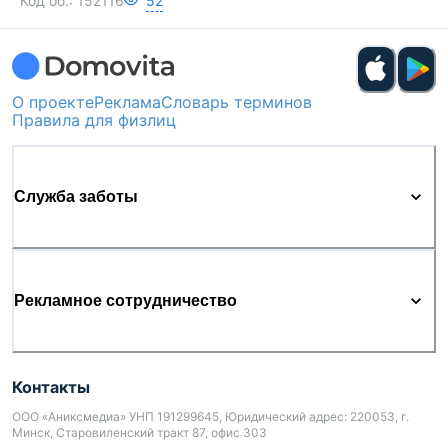
Код об.:
152116
52
О проекте
Реклама
Словарь терминов
Правила для физлиц
Служба заботы
Рекламное сотрудничество
Контакты
ООО «Аниксмедиа» УНП 191299645, Юридический адрес: 220053, г.
Минск, Старовиленский тракт 87, офис 303