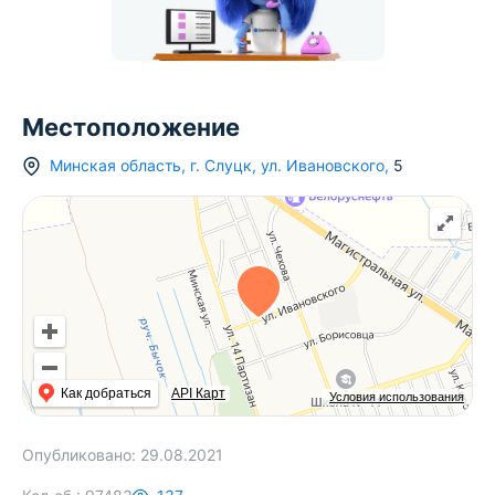
Местоположение
Минская область
,
г.
Слуцк
,
ул. Ивановского
,
5
Как добраться
API Карт
Условия использования
Опубликовано:
29.08.2021