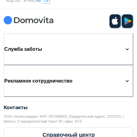
Код об.:
97483
137
Служба заботы
Рекламное сотрудничество
Контакты
ООО «Аниксмедиа» УНП 191299645, Юридический адрес: 220053, г.
Минск, Старовиленский тракт 87, офис 303
Справочный центр