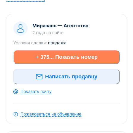
(мастерская, зона отдыха или хранение).
Планировка: просторная кухня, гардеробная
разгружает комнату.
Мираваль
—
Агентство
Почему это выгодно:
2 года
на сайте
Условия сделки:
продажа
Вам не нужно вкладываться в сантехнику, плитку
на кухне и систему хранения.
+ 375... Показать номер
Достаточно сделать косметику в комнате (или
оставить как есть) — и можно жить.
Написать продавцу
Для приобретения данной квартиры продам ваш
объект недвижимости. Звоните, записывайтесь на
Показать почту
просмотры.
Общая площадь указана по СНБ.
Пожаловаться на объявление
Лицензия: 02240/483 МЮ РБ, 18.05.2024