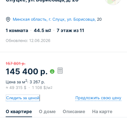
Минская область
,
г.
Слуцк
,
ул. Борисовца
,
20
1 комната
44.5
м
7
этаж из
11
2
Обновлено:
12.06.2026
157 801
р.
145 400
р.
2
Цена за м
:
3 267
р.
≈
49 315
$
1 108
$/м
2
Предложить свою цену
Следить за ценой
О квартире
О доме
Описание
На карте