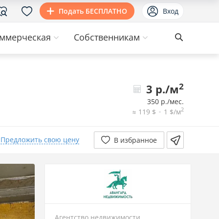
Подать БЕСПЛАТНО
Вход
ммерческая
Собственникам
2
3 р./м
350 р./мес.
2
≈ 119 $
1 $/м
Предложить свою цену
В избранное
Агентство недвижимости