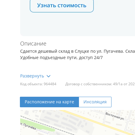
Описание
Сдается дешевый склад в Слуцке по ул. Пугачева. Ск
Удобные подъездные пути, доступ 24/7
Данный склад – бывшее армейское хранилище
Код объекта: 964484
Договор с собственником: 49/1а от 202
Собственник готов под конкретного арендатора прои
Расположение на карте
Инсоляция
Стоимость указана без учёта НДС