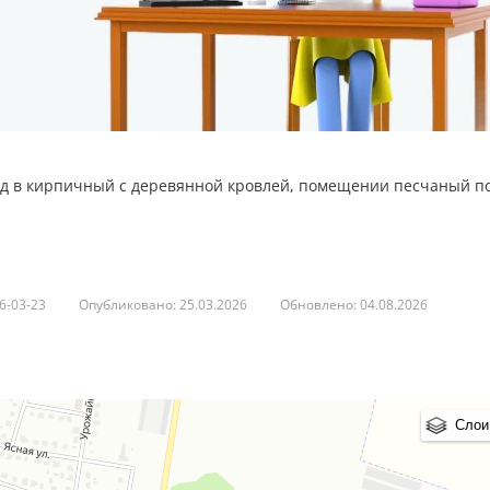
лад в кирпичный с деревянной кровлей, помещении песчаный по
6-03-23
Опубликовано: 25.03.2026
Обновлено: 04.08.2026
звести необходимы ремонт для нормальной эксплуатации склада
Слои