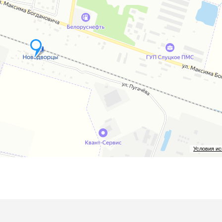
е
Условия и