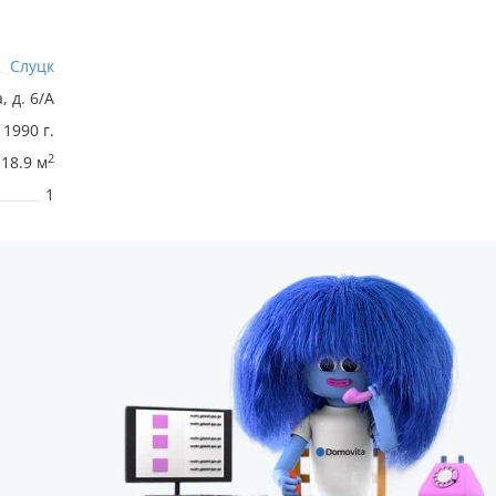
Слуцк
, д. 6/А
1990 г.
2
118.9 м
1