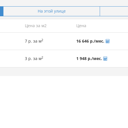
На этой улице
Цена за м2
Цена
2
7 р. за м
16 646 р./мес.
2
3 р. за м
1 948 р./мес.