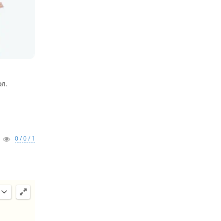
л.
0 / 0 / 1
.