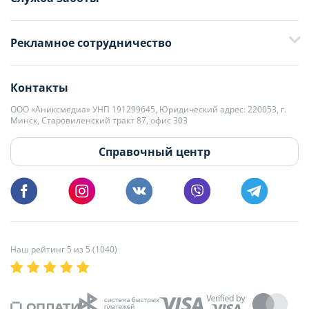
+375 29 376-13-70
Рекламное сотрудничество
+375 33 376-13-70
editor@domovita.by
+375 29 563-15-61 Кристина Филюта
Контакты
kb@domovita.by
+375 29 179-11-28 Владислав Гладченко
ООО «Аниксмедиа» УНП 191299645, Юридический адрес: 220053, г.
Мы принимаем звонки и отвечаем на письма в будние дни с 9:00 до
Минск, Старовиленский тракт 87, офис 303
18:00.
vg@domovita.by
Справочный центр
Пишите и звоните нам в будние дни с 8:00 до 20:00.
Наш рейтинг 5 из 5 (1040)