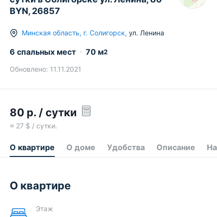
BYN, 26857
Минская область
,
г.
Солигорск
,
ул. Ленина
6 спальных мест
70
м
2
Обновлено:
11.11.2021
80
р.
/ сутки
≈
27
$ / сутки.
О квартире
О доме
Удобства
Описание
На
О квартире
Этаж