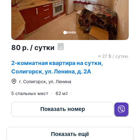
80
р.
/ сутки
≈
27
$ / сутки.
2-комнатная квартира на сутки,
Солигорск, ул. Ленина, д. 2А
г.
Солигорск
,
ул. Ленина
5 спальных мест
62
м
2
Показать номер
Показать ещё