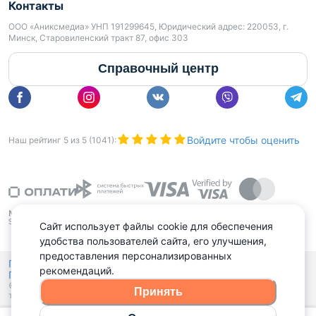
Контакты
ООО «Аниксмедиа» УНП 191299645, Юридический адрес: 220053, г.
Минск, Старовиленский тракт 87, офис 303
Справочный центр
Войдите чтобы оценить
Наш рейтинг
5
из
5
(
1041
):
Сайт использует файлы cookie для обеспечения
удобства пользователей сайта, его улучшения,
предоставления персонализированных
Политика конфиденциальности,
рекомендаций.
Политика обработки файлов куки
Выбор настроек Cookies
и
© 2015 - 2026, Domovita.by. Копирование материалов допускается
Принять
только при наличии активной ссылки.