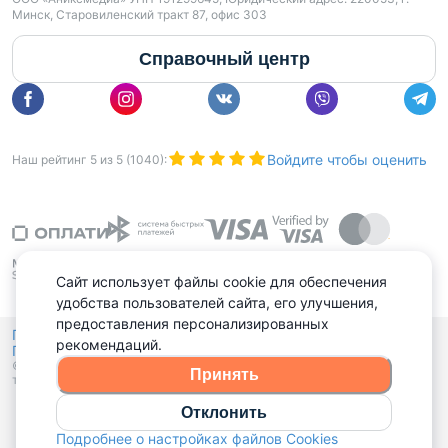
Минск, Старовиленский тракт 87, офис 303
Справочный центр
Войдите чтобы оценить
Наш рейтинг
5
из
5
(
1040
):
Сайт использует файлы cookie для обеспечения
удобства пользователей сайта, его улучшения,
предоставления персонализированных
Политика конфиденциальности,
рекомендаций.
Политика обработки файлов куки
Выбор настроек Cookies
и
© 2015 - 2026, Domovita.by. Копирование материалов допускается
Принять
только при наличии активной ссылки.
Отклонить
Подробнее о настройках файлов Cookies