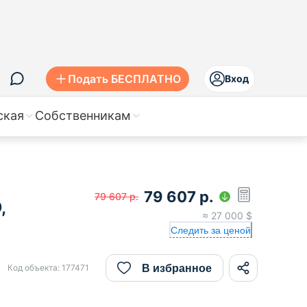
Подать БЕСПЛАТНО
Вход
ская
Собственникам
79 607
р.
79 607
р.
,
≈
27 000
$
Следить за ценой
В избранное
Код объекта:
177471