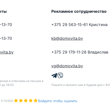
оты
Рекламное сотрудничество
-13-70
+375 29 563-15-61
Кристина
-13-70
kb@domovita.by
vita.by
+375 29 179-11-28
Владислав
vg@domovita.by
онки и отвечаем на письма в
0 до 18:00.
Пишите и звоните нам в будние дни с 8:0
Войдите чтобы оценить
з
5
(
1040
):