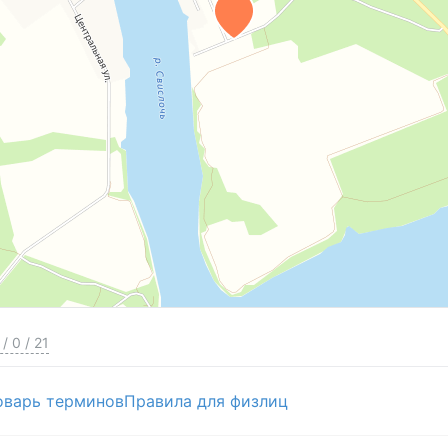
/
0
/
21
оварь терминов
Правила для физлиц