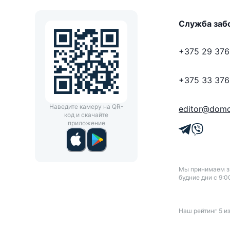
Служба заб
+375 29 376
+375 33 376
Наведите камеру на QR-
editor@domo
код и скачайте
приложение
Мы принимаем зв
будние дни с 9:0
Наш рейтинг
5
и