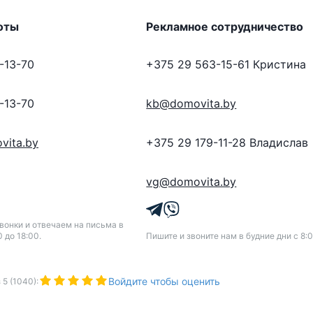
оты
Рекламное сотрудничество
-13-70
+375 29 563-15-61
Кристина
-13-70
kb@domovita.by
vita.by
+375 29 179-11-28
Владислав
vg@domovita.by
онки и отвечаем на письма в
0 до 18:00.
Пишите и звоните нам в будние дни с 8:0
Войдите чтобы оценить
з
5
(
1040
):