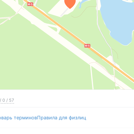
/
0
/
57
оварь терминов
Правила для физлиц