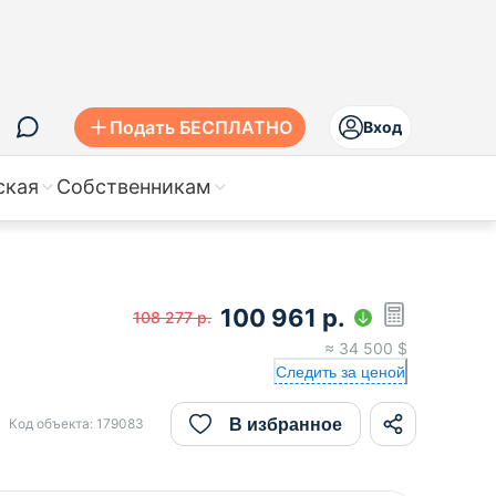
Подать БЕСПЛАТНО
Вход
ская
Собственникам
100 961
р.
108 277
р.
≈
34 500
$
Следить за ценой
В избранное
Код объекта:
179083