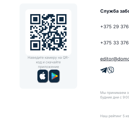
Служба заб
+375 29 376
+375 33 376
Наведите камеру на QR-
editor@domo
код и скачайте
приложение
Мы принимаем зв
будние дни с 9:0
Наш рейтинг
5
и