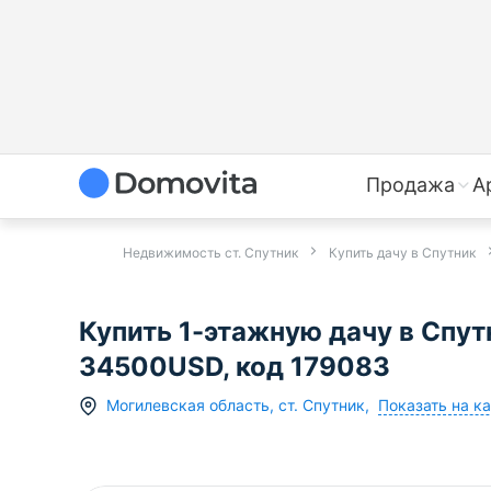
Продажа
А
Недвижимость ст. Спутник
Купить дачу в Спутник
Купить 1-этажную дачу в Спут
34500USD, код 179083
Показать на к
Могилевская область
,
ст.
Спутник
,