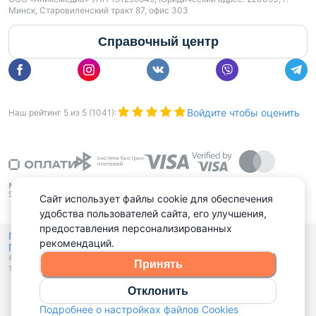
Минск, Старовиленский тракт 87, офис 303
Справочный центр
Войдите чтобы оценить
Наш рейтинг
5
из
5
(
1041
):
Сайт использует файлы cookie для обеспечения
удобства пользователей сайта, его улучшения,
предоставления персонализированных
Политика конфиденциальности,
рекомендаций.
Политика обработки файлов куки
Выбор настроек Cookies
и
© 2015 - 2026, Domovita.by. Копирование материалов допускается
Принять
только при наличии активной ссылки.
Отклонить
Подробнее о настройках файлов Cookies