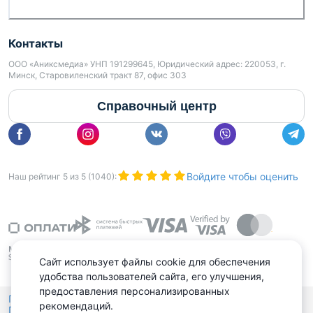
Контакты
ООО «Аниксмедиа» УНП 191299645, Юридический адрес: 220053, г.
Минск, Старовиленский тракт 87, офис 303
Справочный центр
Войдите чтобы оценить
Наш рейтинг
5
из
5
(
1040
):
Сайт использует файлы cookie для обеспечения
удобства пользователей сайта, его улучшения,
предоставления персонализированных
Политика конфиденциальности,
рекомендаций.
Политика обработки файлов куки
Выбор настроек Cookies
и