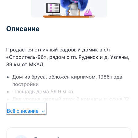
Описание
Продается отличный садовый домик в с/т
«Строитель-96», рядом с гп. Руденск и д. Узляны,
39 км от МКАД.
Дом из бруса, обложен кирпичом, 1986 года
постройки
Площадь дома 59.9 м.кв
Два уровня, первый этаж 2 комнаты и кухня 12
м.кв
Всё описание
Мансарда: комната 16.5 м.кв
Веранда 10 м.кв
Отопление печное
Вода сезонная, разведена по участку