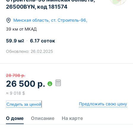
26500BYN, код 181574
Минская область
,
ст.
Строитель-96
,
39
км от МКАД
59.9
м
6.17 соток
2
Обновлено:
26.02.2025
28 798
р.
26 500
р.
≈
9 018
$
Предложить свою цену
Следить за ценой
О доме
Описание
На карте