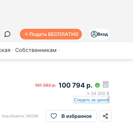
Подать БЕСПЛАТНО
Вход
ская
Собственникам
100 794
р.
101 382
р.
≈
34 300
$
Следить за ценой
В избранное
Код объекта:
180390