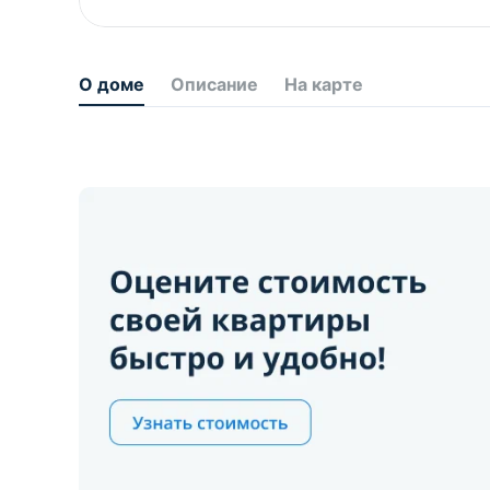
О доме
Описание
На карте