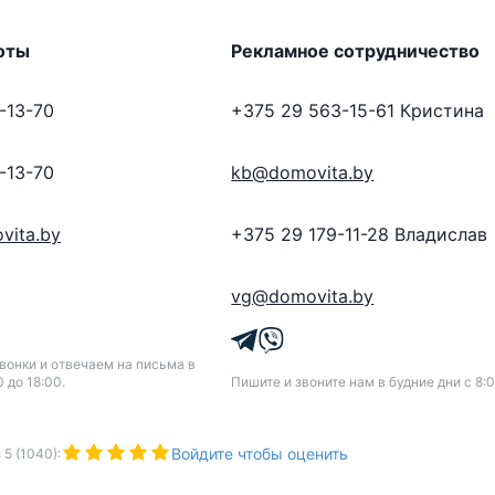
оты
Рекламное сотрудничество
-13-70
+375 29 563-15-61
Кристина
-13-70
kb@domovita.by
vita.by
+375 29 179-11-28
Владислав
vg@domovita.by
онки и отвечаем на письма в
0 до 18:00.
Пишите и звоните нам в будние дни с 8:0
Войдите чтобы оценить
з
5
(
1040
):