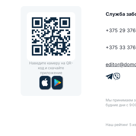
Служба заб
+375 29 376
+375 33 376
Наведите камеру на QR-
editor@domo
код и скачайте
приложение
Мы принимаем зв
будние дни с 9:0
Наш рейтинг
5
и