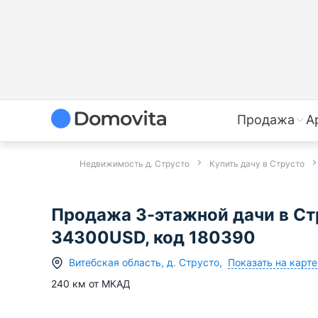
Продажа
А
Недвижимость д. Струсто
Купить дачу в Струсто
Продажа 3-этажной дачи в Ст
34300USD, код 180390
Показать на карте
Витебская область
,
д.
Струсто
,
240
км от МКАД