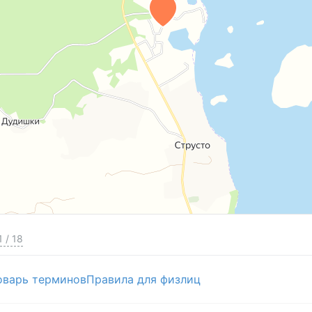
1
/
18
оварь терминов
Правила для физлиц