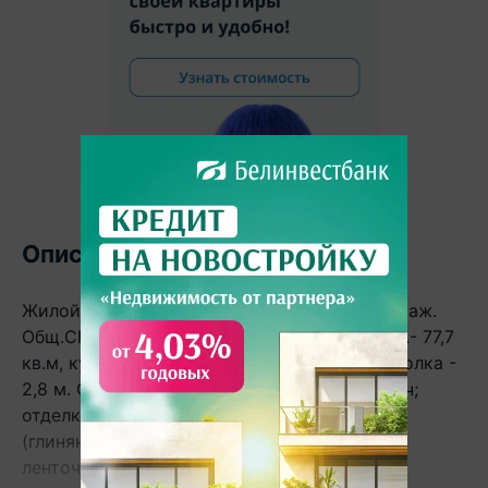
Описание
Жилой дом в Каменецком р-не. 1974 г.п. 1 этаж.
Общ.СНБ - 279,3 кв.м, общ.- 195,5 кв.м, жил.- 77,7
кв.м, кух.- 28,3 кв.м. 2 комнаты, высота потолка -
2,8 м. Стены: материал - силикатный кирпич;
отделка фасада - керамический кирпич
(глиняный). Кровля: рубероид. Фундамент:
ленточный монолитный; материал - бетон;