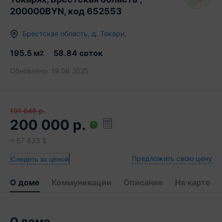
200000BYN, код 652553
Брестская область
,
д.
Токари
,
195.5
м
58.84 соток
2
Обновлено:
19.08.2025
191 646
р.
200 000
р.
≈
67 833
$
Предложить свою цену
Следить за ценой
О доме
Коммуникации
Описание
На карте
О доме