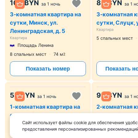
100
BYN
80
BYN
за
1 ночь
за
1 н
3-комнатная квартира на
3-комнатная к
сутки, Минск, ул.
сутки, Слуцк, 
Квартира
Ленинградская, д. 5
Квартира
5 спальных мест
Площадь Ленина
8 спальных мест
74
м
2
Показать номер
Показать н
55
BYN
99
BYN
за
1 ночь
за
1 н
1-комнатная квартира на
2-комнатная к
сутки, Минск, ул.
сутки, Минск, 
Сайт использует файлы cookie для обеспечения удобс
Толбухина, д. 14
1
предоставления персонализированных рекомендаций
Квартира
Квартира
Аэродромная