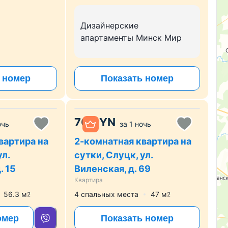
Дизайнерские
апартаменты Минск Мир
 номер
Показать номер
70
BYN
очь
за
1 ночь
вартира на
2-комнатная квартира на
ул.
сутки, Слуцк, ул.
. 15
Виленская, д. 69
Квартира
56.3
м
4 спальных места
47
м
2
2
омер
Показать номер