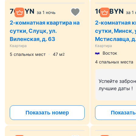
70
BYN
100
BYN
за
1 ночь
за
1
2-комнатная квартира на
2-комнатная к
сутки, Слуцк, ул.
сутки, Минск, 
Виленская, д. 63
Мстиславца, д.
Квартира
Квартира
Восток
5 спальных мест
47
м
2
4 спальных места
Успейте забро
лучшие даты !
Показать номер
Показать