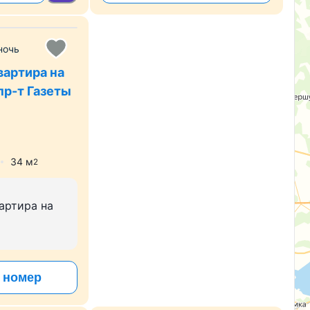
ночь
вартира на
пр-т Газеты
34
м
2
артира на
 номер