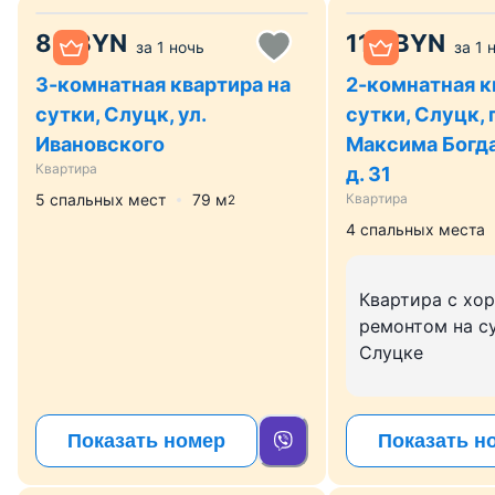
80
BYN
110
BYN
за
1 ночь
за
1 
3-комнатная квартира на
2-комнатная к
сутки, Слуцк, ул.
сутки, Слуцк, 
Ивановского
Максима Богда
Квартира
д. 31
5 спальных мест
79
м
Квартира
2
4 спальных места
Квартира с хо
ремонтом на с
Слуцке
Показать номер
Показать н