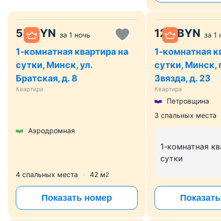
55
BYN
120
BYN
за
1 ночь
за
1 
1-комнатная квартира на
1-комнатная к
сутки, Минск, ул.
сутки, Минск, 
Братская, д. 8
Звязда, д. 23
Квартира
Квартира
Петровщина
3 спальных места
Аэродромная
1-комнатная кв
сутки
4 спальных места
42
м
2
Показать номер
Показать