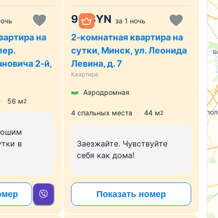
99
BYN
ночь
за
1 ночь
вартира на
2-комнатная квартира на
пер.
сутки, Минск, ул. Леонида
новича 2-й,
Левина, д. 7
Квартира
Аэродромная
56
м
2
4 спальных места
44
м
2
рошим
утки в
Заезжайте. Чувствуйте
себя как дома!
омер
Показать номер