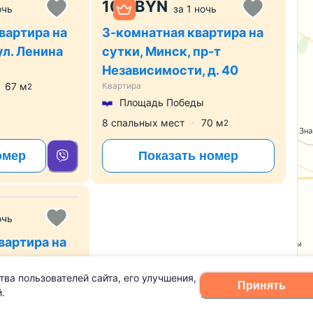
100
BYN
очь
за
1 ночь
вартира на
3-комнатная квартира на
ул. Ленина
сутки, Минск, пр-т
Независимости, д. 40
67
м
Квартира
2
Площадь Победы
8 спальных мест
70
м
2
омер
Показать номер
очь
вартира на
пр-т Мира, д.
тва пользователей сайта, его улучшения,
Принять
.