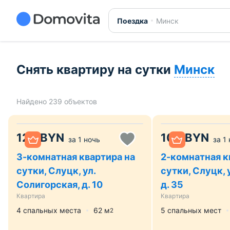
Снять квартиру на сутки в Минске. Быстрое бронирова
Поездка
Минск
Снять квартиру на сутки
Минск
Найдено 239 объектов
120
BYN
100
BYN
за
1 ночь
за
1
3-комнатная квартира на
2-комнатная к
сутки, Слуцк, ул.
сутки, Слуцк, 
Солигорская, д. 10
д. 35
Квартира
Квартира
4 спальных места
62
м
5 спальных мест
2