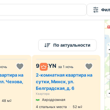
ние и доступные цены на Domovita - страница 19
Фил
По актуальности
99
BYN
 ночь
за
1 ночь
вартира на
2-комнатная квартира на
ул. Чехова,
сутки, Минск, ул.
Белградская, д. 6
Квартира
Аэродромная
48
м
2
4 спальных места
52
м
2