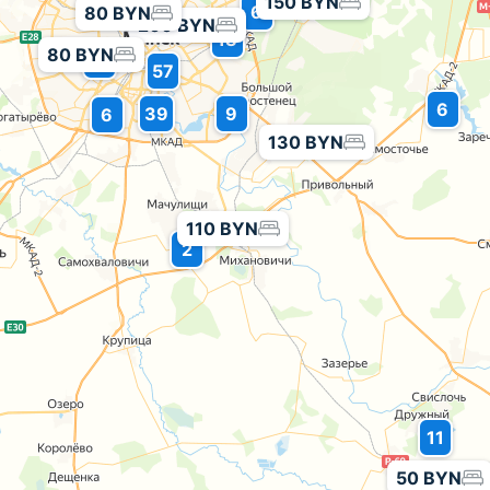
150 BYN
6
80 BYN
200 BYN
18
80 BYN
15
57
6
39
9
6
130 BYN
110 BYN
2
11
50 BYN
50 BYN