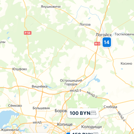
14
100 BYN