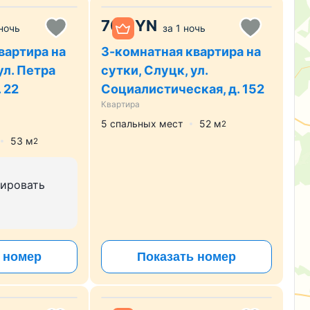
70
BYN
 ночь
за
1 ночь
вартира на
3-комнатная квартира на
ул. Петра
сутки, Слуцк, ул.
 22
Социалистическая, д. 152
Квартира
5 спальных мест
52
м
2
53
м
2
нировать
 номер
Показать номер