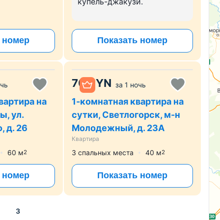
купель-джакузи.
 номер
Показать номер
70
BYN
очь
за
1 ночь
вартира на
1-комнатная квартира на
, ул.
сутки, Светлогорск, м-н
 д. 26
Молодежный, д. 23А
Квартира
60
м
3 спальных места
40
м
2
2
 номер
Показать номер
3