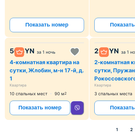
Показать номер
Показать
50
BYN
25
BYN
за
1 ночь
за
1 н
4-комнатная квартира на
2-комнатная к
сутки, Жлобин, м-н 17-й, д.
сутки, Пружаны
1
Рокоссовского,
Квартира
Квартира
10 спальных мест
90
м
3 спальных места
2
Показать номер
Показать
1
2