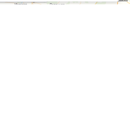
Контакты
ООО «Аниксмедиа» УНП 191299645,
Юридический адрес: 220053, г. Минск,
Старовиленский тракт 87, офис 303
Справочный центр
0 до 20:00.