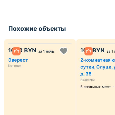
Похожие объекты
1000
BYN
100
BYN
за
1 ночь
за
1
Эверест
2-комнатная к
Коттедж
сутки, Слуцк, 
д. 35
Квартира
5 спальных мест