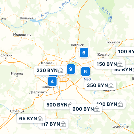
100 B
6
150 BYN
9
50 BYN
230 BYN
6
4
4
350 BYN
400 BYN
500 BYN
600 BYN
65 BYN
117 BYN