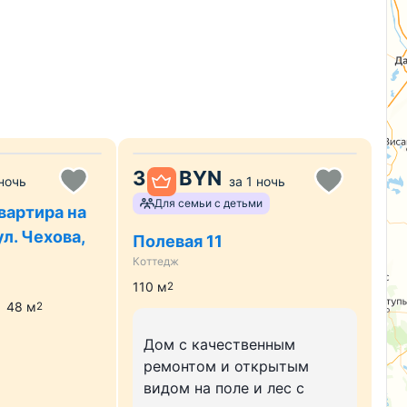
330
BYN
 ночь
за
1 ночь
Для семьи с детьми
вартира на
ул. Чехова,
Полевая 11
Коттедж
110
м
2
48
м
2
Дом с качественным
ремонтом и открытым
видом на поле и лес с