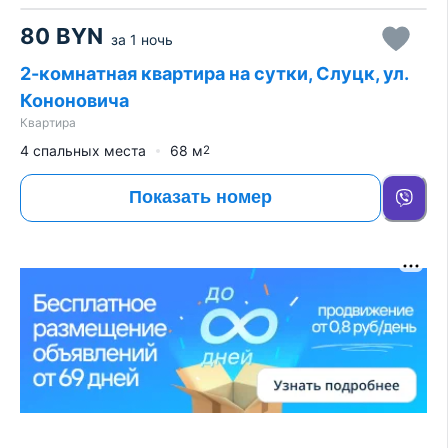
80
BYN
за
1 ночь
2-комнатная квартира на сутки, Слуцк, ул.
Кононовича
Квартира
4 спальных места
68
м
2
Показать номер