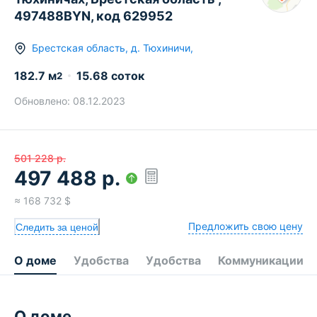
497488BYN, код 629952
Брестская область
,
д.
Тюхиничи
,
182.7
м
15.68 соток
2
Обновлено:
08.12.2023
501 228
р.
497 488
р.
≈
168 732
$
Предложить свою цену
Следить за ценой
О доме
Удобства
Удобства
Коммуникации
О доме