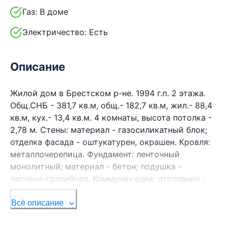
Газ:
В доме
Электричество:
Есть
Описание
Жилой дом в Брестском р-не. 1994 г.п. 2 этажа.
Общ.СНБ - 381,7 кв.м, общ.- 182,7 кв.м, жил.- 88,4
кв.м, кух.- 13,4 кв.м. 4 комнаты, высота потолка -
2,78 м. Стены: материал - газосиликатный блок;
отделка фасада - оштукатурен, окрашен. Кровля:
металлочерепица. Фундамент: ленточный
монолитный; материал - бетон; подушка -
песчано-гравийная. Коммуникации: отопление -
газовый котел, газ - централизованный (в доме),
водоснабжение - централизованный водопровод,
Всё описание
электричество - централизованное, канализация -
автономная. Хоз.постройки: зона барбекю, баня,