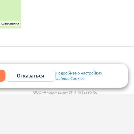
спользования
Подробнее о настройках
Отказаться
файлов Cookies
Контакты
ООО «Аниксмедиа» УНП 191299645,
Юридический адрес: 220053, г. Минск,
Старовиленский тракт 87, офис 303
ко
Справочный центр