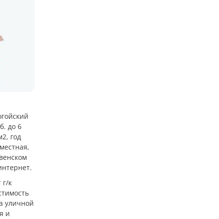
огойский
б. до 6
м2, год
 местная,
евенском
интернет.
 г/к
естимость
на уличной
я и