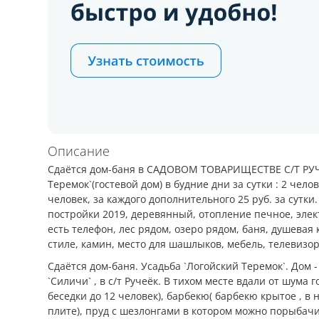
Описание
Сдаётся дом-баня в САДОВОМ ТОВАРИЩЕСТВЕ С/Т РУ
Теремок`(гостевой дом) в будние дни за сутки : 2 чел
человек, за каждого дополнительного 25 руб. за сутки.
постройки 2019, деревянный, отопление печное, элект
есть телефон, лес рядом, озеро рядом, баня, душевая
стиле, камин, место для шашлыков, мебель, телевизо
Сдаётся дом-баня. Усадьба `Логойский Теремок`. Дом - 
`Силичи` , в с/т Ручеёк. В тихом месте вдали от шума 
беседки до 12 человек), барбекю( барбекю крытое , в
плите), пруд с шезлонгами в котором можно порыбачить