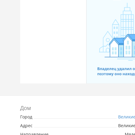
Дом
Город
Велики
Адрес
Велики
Направление
Мяде