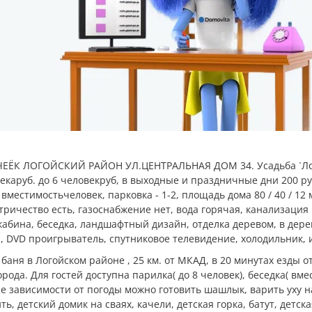
ЧЕЁК ЛОГОЙСКИЙ РАЙОН УЛ.ЦЕНТРАЛЬНАЯ ДОМ 34. Усадьба `Л
овекаруб. до 6 человекруб, в выходные и праздничные дни 200 ру
 вместимостьчеловек, парковка - 1-2, площадь дома 80 / 40 / 12 
ричество есть, газоснабжение нет, вода горячая, канализация
 кабина, беседка, ландшафтный дизайн, отделка деревом, в дер
р, DVD проигрыватель, спутниковое телевидение, холодильник, 
баня в Логойском районе , 25 км. от МКАД, в 20 минутах езды от
города. Для гостей доступна парилка( до 8 человек), беседка( вм
 не зависимости от погоды можно готовить шашлык, варить уху 
, детский домик на сваях, качели, детская горка, батут, детска