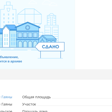
е Гаяны
Общая площадь
е Гаяны
Участок
льское
Площадь дома