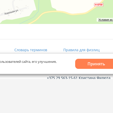
Условия и
Словарь терминов
Правила для физлиц
ользователей сайта, его улучшения,
Принять
Рекламное сотрудничество
+375 29 563-15-61 Кристина Филюта
kb@domovita.by
+375 29 179-11-28 Владислав Гладчен
vg@domovita.by
твечаем на