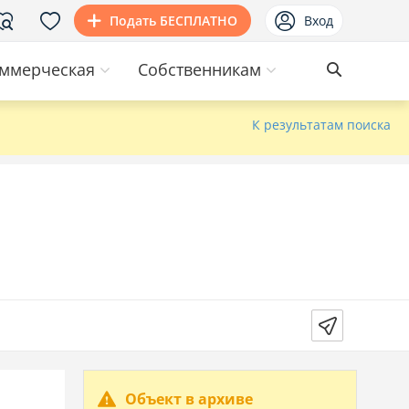
Подать БЕСПЛАТНО
Вход
ммерческая
Собственникам
К результатам поиска
Объект в архиве