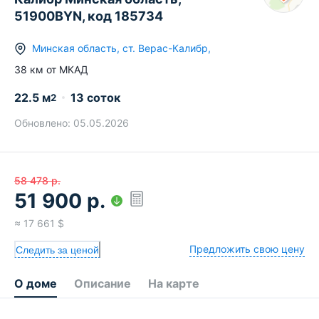
51900BYN, код 185734
Минская область
,
ст.
Верас-Калибр
,
38
км от МКАД
22.5
м
13 соток
2
Обновлено:
05.05.2026
58 478
р.
51 900
р.
≈
17 661
$
Предложить свою цену
Следить за ценой
О доме
Описание
На карте