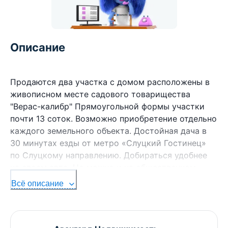
Описание
Продаются два участка с домом расположены в
живописном месте садового товарищества
"Верас-калибр" Прямоугольной формы участки
почти 13 соток. Возможно приобретение отдельно
каждого земельного объекта. Достойная дача в
30 минутах езды от метро «Слуцкий Гостинец»
по Слуцкому направлению. Добираться удобнее
на своем авто. Но можно и на общественном
транспорте (маршрутка №3660), остановка
Всё описание
близко. Место красивое. Вокруг зелень и лес.
Грибные и ягодные места. Рыбалка. Живописные
виды. По пути. 2 магазина, приезжает