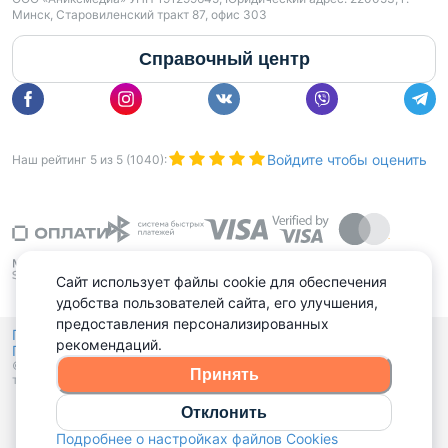
Минск, Старовиленский тракт 87, офис 303
Справочный центр
Войдите чтобы оценить
Наш рейтинг
5
из
5
(
1040
):
Сайт использует файлы cookie для обеспечения
удобства пользователей сайта, его улучшения,
предоставления персонализированных
Политика конфиденциальности,
рекомендаций.
Политика обработки файлов куки
Выбор настроек Cookies
и
© 2015 - 2026, Domovita.by. Копирование материалов допускается
Принять
только при наличии активной ссылки.
Отклонить
Подробнее о настройках файлов Cookies