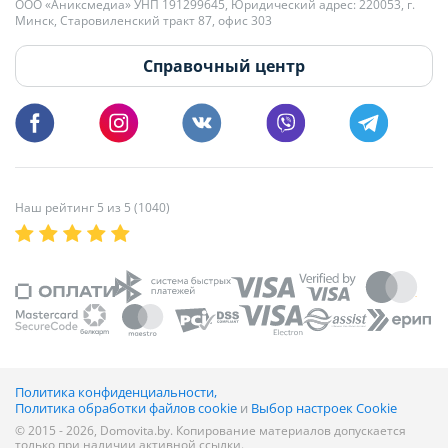
+375 29 179-11-28 Владислав Гладченко
ООО «Аниксмедиа» УНП 191299645, Юридический адрес: 220053, г.
Мы принимаем звонки и отвечаем на письма в будние дни с 9:00 до
Минск, Старовиленский тракт 87, офис 303
18:00.
vg@domovita.by
Справочный центр
Пишите и звоните нам в будние дни с 8:00 до 20:00.
Наш рейтинг 5 из 5 (1040)
Политика конфиденциальности,
Политика обработки файлов cookie
и
Выбор настроек Cookie
© 2015 - 2026, Domovita.by. Копирование материалов допускается
только при наличии активной ссылки.