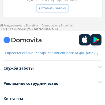
Оставить заявку
Недвижимость Вилейки
Снять офис в Вилейке
Офис в Вилейке, ул. Водопьянова, д. 23
О проекте
Реклама
Словарь терминов
Правила для физлиц
Служба заботы
+375 29 376-13-70
Рекламное сотрудничество
+375 33 376-13-70
editor@domovita.by
+375 29 563-15-61 Кристина Филюта
Контакты
kb@domovita.by