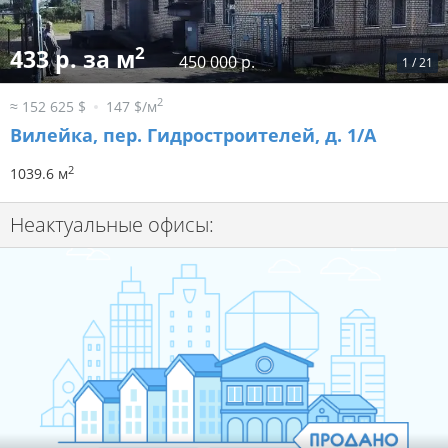
2
433 р. за м
450 000 р.
1
/
21
2
≈ 152 625 $
147 $/м
Вилейка, пер. Гидростроителей, д. 1/А
2
1039.6 м
Неактуальные офисы: