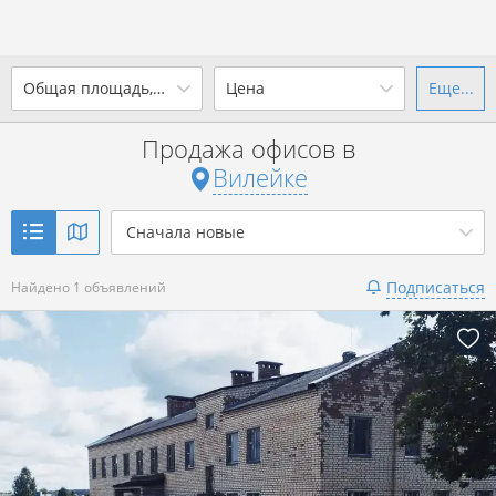
2
Общая площадь, м
Цена
Еще...
Ваш город -
г. Вилейка
?
Продажа офисов в
от
до
от
до
Вилейке
Да
Выбрать город
2
р. за м
Сначала новые
Показать 1 объявление
Подписаться
Найдено 1 объявлений
Показать 1 объявление