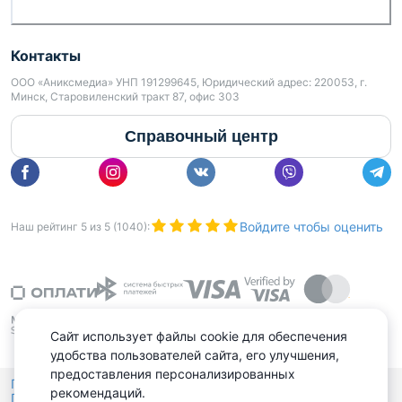
Ответим на Ваши вопросы, предоставим всю
необходимую информацию.
Контакты
ООО «Аниксмедиа» УНП 191299645, Юридический адрес: 220053, г.
Минск, Старовиленский тракт 87, офис 303
ООО "Артель Недвижимость", УНП 193820882,
Справочный центр
Лицензия Министерства Юстиции
№48250000081913 06.03.2025 г.
Договор обязательного страхования БР №
0005107 от 12.09.2026 по 11.09.2026г., выдан
Войдите чтобы оценить
Наш рейтинг
5
из
5
(
1040
):
Белорусским республиканским унитарным
страховым предприятием «Белгосстрах».
Сайт использует файлы cookie для обеспечения
удобства пользователей сайта, его улучшения,
предоставления персонализированных
Политика конфиденциальности,
рекомендаций.
Политика обработки файлов куки
Выбор настроек Cookies
и