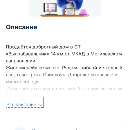
Описание
Продаётся добротный дом в СТ
«Выпрабавальник» 14 км от МКАД в Могилевском
направлении.
Живописнейшее место. Рядом грибной и ягодный
лес, течет река Свислочь. Доброжелательные и
милые соседи.
Дом очень теплый и светлый. Хороший бетонный
фундамент, крыша из шифера. В доме
установлены качественные окна(стеклопакеты).
Всё описание
Во всем доме стены, пол и потолок из
натурального дерева, обработано и окрашено,
отличного качества, полы не скрипят. Лестница