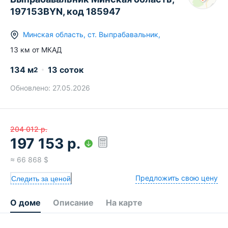
197153BYN, код 185947
Минская область
,
ст.
Выпрабавальник
,
13
км от МКАД
134
м
13 соток
2
Обновлено:
27.05.2026
204 012
р.
197 153
р.
≈
66 868
$
Предложить свою цену
Следить за ценой
О доме
Описание
На карте