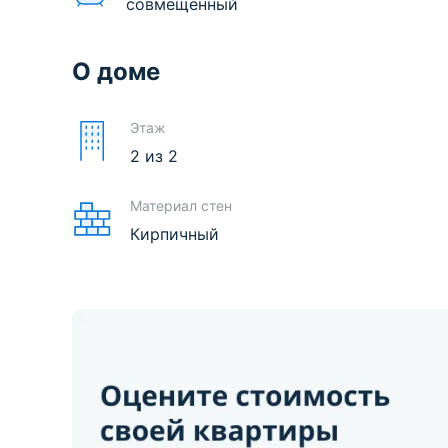
совмещенный
О доме
Этаж
2
из
2
Материал стен
Кирпичный