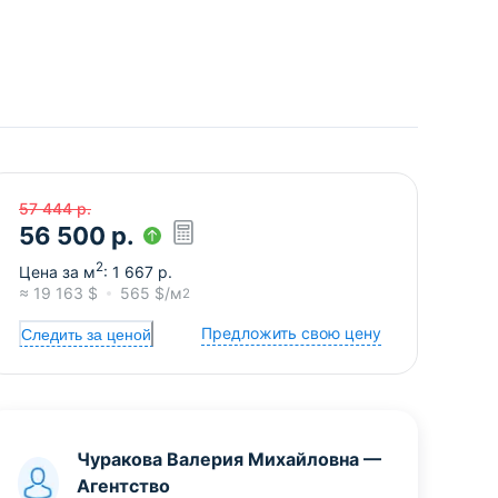
57 444
р.
56 500
р.
2
Цена за м
:
1 667
р.
≈
19 163
$
565
$/м
2
Предложить свою цену
Следить за ценой
Чуракова Валерия Михайловна
—
Агентство