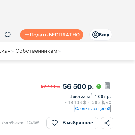
Подать БЕСПЛАТНО
Вход
ская
Собственникам
56 500
р.
57 444
р.
2
Цена за м
:
1 667
р.
≈
19 163
$
565
$/м
2
Следить за ценой
В избранное
Код объекта:
1174685