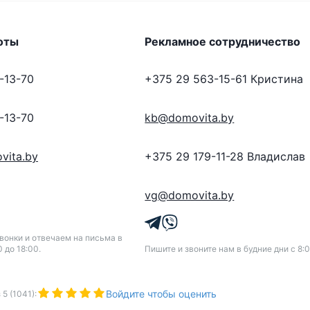
оты
Рекламное сотрудничество
-13-70
+375 29 563-15-61
Кристина
-13-70
kb@domovita.by
vita.by
+375 29 179-11-28
Владислав
vg@domovita.by
онки и отвечаем на письма в
0 до 18:00.
Пишите и звоните нам в будние дни с 8:0
Войдите чтобы оценить
з
5
(
1041
):