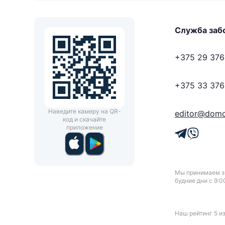
Служба заб
+375 29 376
+375 33 376
Наведите камеру на QR-
editor@domo
код и скачайте
приложение
Мы принимаем зв
будние дни с 9:0
Наш рейтинг
5
и