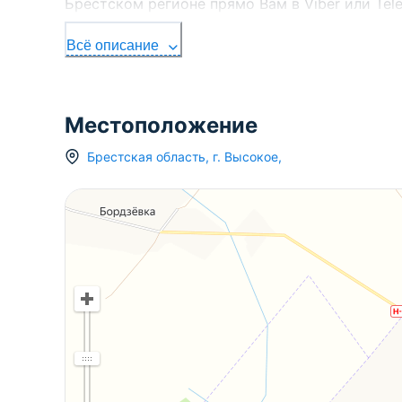
Брестском регионе прямо Вам в Viber или Te
291427570 Лицензия № 02240/303 от 02.02.2016
Всё описание
Местоположение
Брестская область
,
г.
Высокое
,