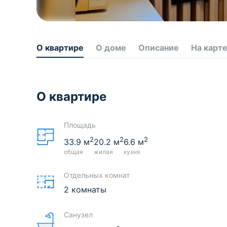
О квартире
О доме
Описание
На карт
О квартире
Площадь
2
2
2
33.9
м
20.2
м
6.6
м
общая
жилая
кухня
Отдельных комнат
2 комнаты
Санузел