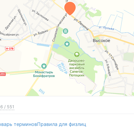
6
/
551
оварь терминов
Правила для физлиц