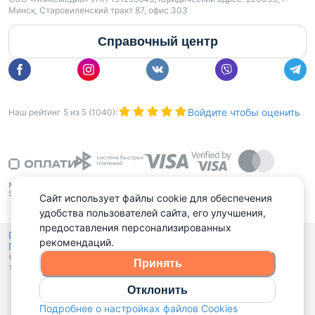
Минск, Старовиленский тракт 87, офис 303
Справочный центр
Войдите чтобы оценить
Наш рейтинг
5
из
5
(
1040
):
Сайт использует файлы cookie для обеспечения
удобства пользователей сайта, его улучшения,
предоставления персонализированных
Политика конфиденциальности,
рекомендаций.
Политика обработки файлов куки
Выбор настроек Cookies
и
© 2015 - 2026, Domovita.by. Копирование материалов допускается
Принять
только при наличии активной ссылки.
Отклонить
Подробнее о настройках файлов Cookies