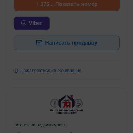
- На цокольном этаже под всем домом находится
+ 375... Показать номер
котельная, мастерская, помещение для хранения
овощей и заготовок, на 1-ом этаже просторная
Viber
кухня, гостиная и жилая комната, большой
совмещённый санузел.
- На 2-ом этаже находится 3 жилые комнаты и
Написать продавцу
совмещенный санузел.
- Кухня выполнена из массива, установлена
встроенная техника.
- Полы - ламинат и плитка, все межкомнатные
Пожаловаться на объявление
двери – массив.
- В доме запущена качественная система
отопления двухконтурным котлом, есть также
твёрдотопливный котёл. Сделана возможность
управлять отоплением по этажам с
возможностью отключения второго этажа.
- К дому проведены все коммуникации,
центральная канализация. Проведено
Агентство недвижимости
оптоволокно.