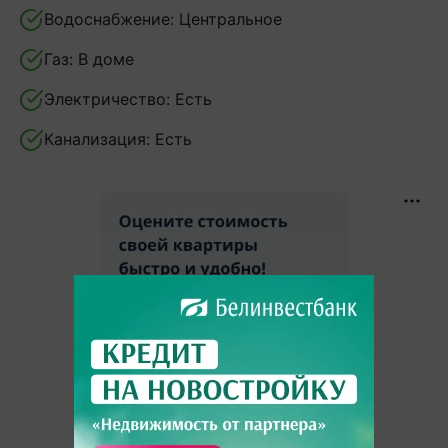
Водоснабжение:
Центральное
Газ:
В доме
Электричество:
Есть
Канализация:
Есть