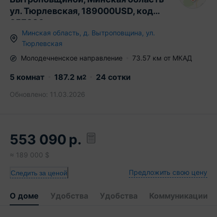
ул. Тюрлевская, 189000USD, код
657330
Минская область
,
д.
Вытроповщина
,
ул.
Тюрлевская
Молодечненское
направление
73.57
км от МКАД
5 комнат
187.2
м
24 сотки
2
Обновлено:
11.03.2026
553 090
р.
≈
189 000
$
Предложить свою цену
Следить за ценой
О доме
Удобства
Удобства
Коммуникации