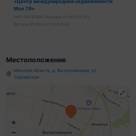
«Центр международной недвижимости
- Дом строился для себя с использованием
Моя 7Я»
качественных материалов.
УНП:
193750826
Лицензия:
от 18.05.2024 г.
- Вся имеющаяся мебель в прекрасном состоянии
Договор №:
93/4 от 10.03.2026
остаётся новым владельцам.
- Большой участок 24 соток, огороженный
дорогим качественным забором.
- Участок ровный правильной прямоугольной
формы. Растут плодово-ягодные деревья,
Местоположение
декоративные кустарники и деревья.
- Имеется отличная современная баня с
Минская область
,
д.
Вытроповщина
,
ул.
Тюрлевская
просторной парной и комнатой отдыха, большой
крытой террасой с зоной барбекю. - Имеется
гараж для Вашего автомобиля!
- Хозяйственные постройки, которые пригодятся
для хранения инвентаря, складирования дров и
других нужд.
- Деревня Вытроповщина находится в тихом и
спокойном месте, вдали от шума и суеты.