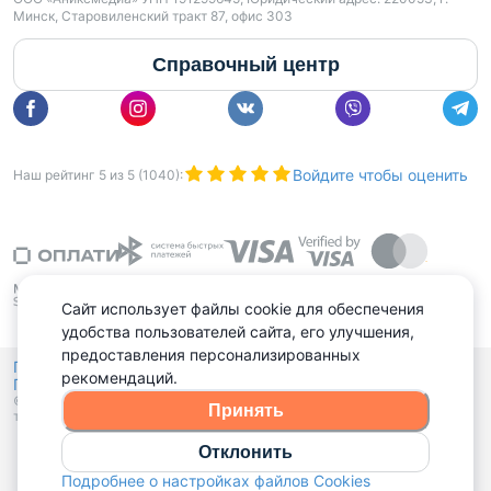
Минск, Старовиленский тракт 87, офис 303
Справочный центр
Войдите чтобы оценить
Наш рейтинг
5
из
5
(
1040
):
Сайт использует файлы cookie для обеспечения
удобства пользователей сайта, его улучшения,
предоставления персонализированных
Политика конфиденциальности,
рекомендаций.
Политика обработки файлов куки
Выбор настроек Cookies
и
© 2015 - 2026, Domovita.by. Копирование материалов допускается
Принять
только при наличии активной ссылки.
Отклонить
Подробнее о настройках файлов Cookies