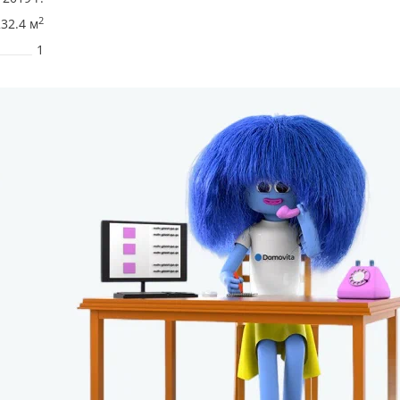
2
232.4 м
1