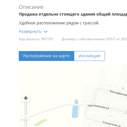
Описание
Продажа отдельно стоящего здания общей площадь
Удобное расположение рядом с трассой.
В здании сейчас действующий бизнес – продовол
Код объекта: 997105
Договор с собственником: 835/1 от 202
Возможна продажа как готовый бизнес.
Продажа вместе с торговым оборудованием. Список по
Расположение на карте
Инсоляция
В здании есть:
центральное водоснабжение;
электроснабжение;
отопление – твердотопливный котел;
видеонаблюдение;
пожарная сигнализация;
тревожная кнопка;
вентиляция естественного побуждения;
автономная канализация;
окна – стеклопакеты;
хороший ремонт.