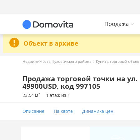
Продажа
Объект в архиве
Недвижимость Пуховичского района
Купить торговый объек
Продажа торговой точки на ул. 
49900USD, код 997105
2
232.4 м
1 этаж из 1
Описание
На карте
Динамика цен