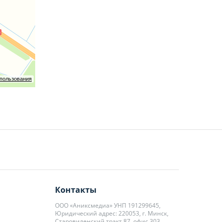
орговли
спользования
Контакты
ООО «Аниксмедиа» УНП 191299645,
Юридический адрес: 220053, г. Минск,
Старовиленский тракт 87, офис 303