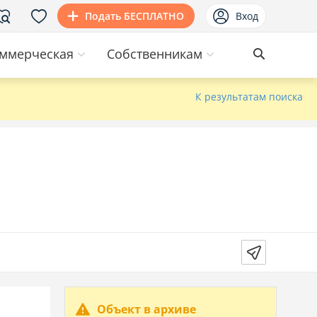
Подать БЕСПЛАТНО
Вход
ммерческая
Собственникам
К результатам поиска
Объект в архиве