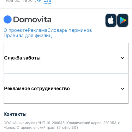
Код об.:
185617
236
О проекте
Реклама
Словарь терминов
Правила для физлиц
Служба заботы
Рекламное сотрудничество
Контакты
ООО «Аниксмедиа» УНП 191299645, Юридический адрес: 220053, г.
Минск, Старовиленский тракт 87, офис 303