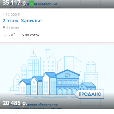
35 117 р.
≈ 12 000 $
2-этаж.
Завилье
Завилье
2
58.6 м
5.00 соток
20 485 р.