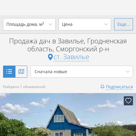
2
Площадь дома, м
Цена
Еще...
Ваш город -
ст. Завилье
?
Продажа дач в Завилье, Гродненская
от
до
от
до
область, Сморгонский р-н
Да
Выбрать город
ст. Завилье
р. за всё
Показать 1 объявление
Сначала новые
Показать 1 объявление
Подписаться
Найдено 1 объявлений