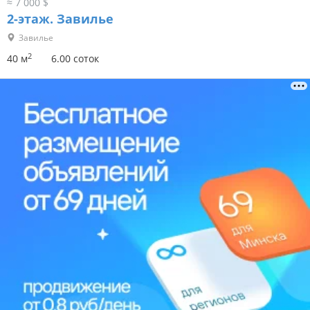
≈ 7 000 $
2-этаж.
Завилье
Завилье
2
40 м
6.00 соток