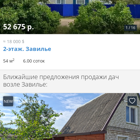
52 675 р.
1
/
16
≈ 18 000 $
2-этаж.
Завилье
2
54 м
6.00 соток
Ближайшие предложения продажи дач
возле Завилье:
NEW
21 час назад