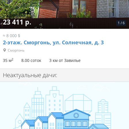
23 411 р.
1
/
6
≈ 8 000 $
2-этаж.
Сморгонь, ул. Солнечная, д. 3
Сморгонь
2
35 м
8.00 соток
3 км от Завилье
Неактуальные дачи: