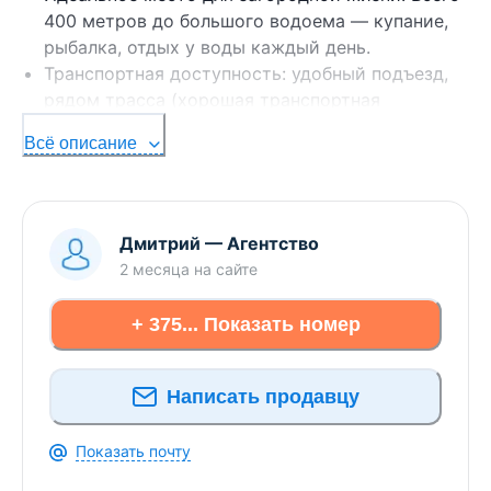
400 метров до большого водоема — купание,
рыбалка, отдых у воды каждый день.
Транспортная доступность: удобный подъезд,
рядом трасса (хорошая транспортная
развязка).
Всё описание
Участок в полном порядке: земля обработана.
Въезд оборудован.
Коммуникации: электричество, газ, вода,
канализация.
Дмитрий
—
Агентство
2 месяца
на сайте
Быстрый выход на сделку.
Окажем помощь при продаже вашей
+ 375... Показать номер
недвижимости для покупки данного объекта.
Будем рады видеть Вас на просмотре!
Написать продавцу
Показать почту
ООО "Международная риэлтерская компания
ЭТАЖИ"