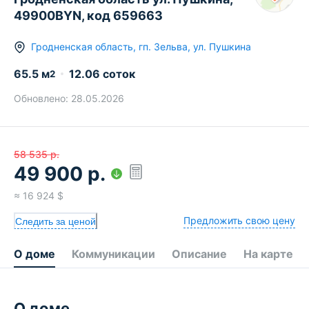
49900BYN, код 659663
Гродненская область
,
гп.
Зельва
,
ул. Пушкина
65.5
м
12.06 соток
2
Обновлено:
28.05.2026
58 535
р.
49 900
р.
≈
16 924
$
Предложить свою цену
Следить за ценой
О доме
Коммуникации
Описание
На карте
О доме