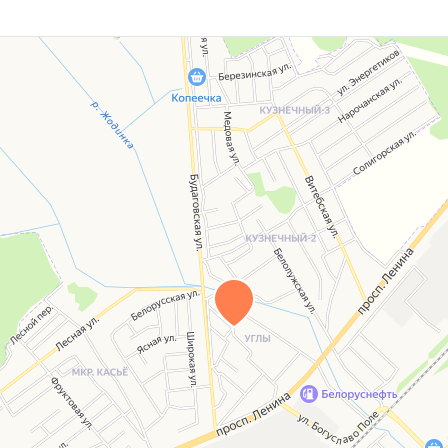
бавляют от бытовых забот. Кровля из шифера
щё долгие годы.
сть всё необходимое для комфортной жизни.
ная постройка из блоков и уютная баня позволят
тке.
и минуты пешком до остановки общественного
уктура. Магазины и заведения поблизости
и без лишних хлопот.
т и сделаем Вас его счастливыми хозяевами!