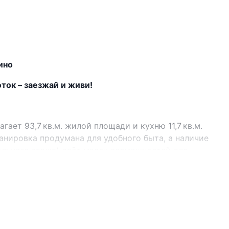
ино
ток – заезжай и живи!
гает 93,7 кв.м. жилой площади и кухню 11,7 кв.м.
анировка продумана для удобного быта, а наличие
ольного этажа) даёт массу возможностей для
ьных зон.
остройка 1997 года сочетает прочность и
из блоков, что обеспечивает хорошую
иванию.
 стабильное тепло в холодное время года.