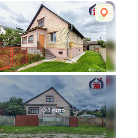
+
23
фото