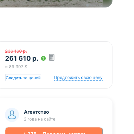
236 160
р.
261 610
р.
≈
89 397
$
Предложить свою цену
Следить за ценой
Агентство
2 года
на сайте
+ 375... Показать номер