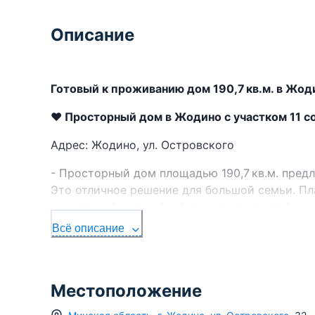
Описание
Готовый к проживанию дом 190,7 кв.м. в Жод
❤️ Просторный дом в Жодино с участком 11 со
Адрес: Жодино, ул. Островского
- Просторный дом площадью 190,7 кв.м. предла
Это отличное решение для большой семьи. Пл
мансарды (чердака) и большого подвала (цок
хранения вещей или обустройства дополнител
Всё описание
- Надёжный блочный дом обложен кирпичом. П
долговечность. Пристройки также выполнены 
теплоизоляцию. Дом полностью готов к прож
Местоположение
- Отопление на базе газового котла обеспечит