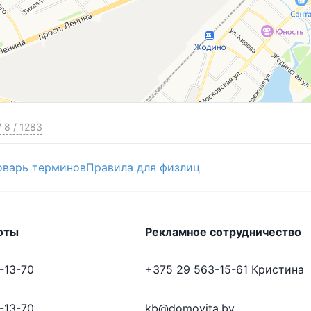
мьи: с любовью, заботой и желаемым результатом!
народной недвижимости Моя 7Я»
/
8
/
1283
оварь терминов
Правила для физлиц
024 г.
оты
Рекламное сотрудничество
-13-70
+375 29 563-15-61
Кристина
-13-70
kb@domovita.by