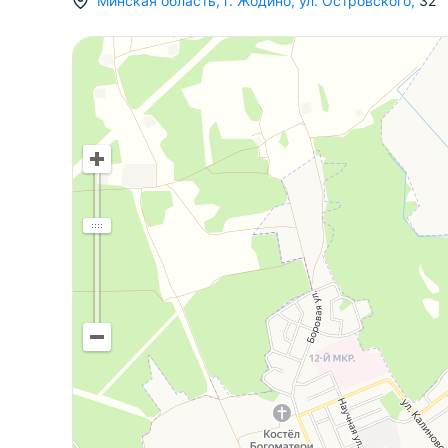
Минская область
,
г.
Жодино
,
ул. Островского
,
32
Центральное водоснабжение и канализация из
надежно защищает от осадков и прослужит е
- На ухоженном участке площадью 11 соток е
Металлический гараж для машины, хозяйствен
наслаждаться бытом и отдыхом на своём учас
- Дом расположен в удобном месте. Всего тр
транспорта. Рядом вся необходимая инфрастр
позволяют решать повседневные дела быстро 
❤️ Узнать больше об объекте - звоните!
❤️ Мы с радостью покажем Вам данный объек
А также хотите:
- выгодно продать
- срочно выкупить