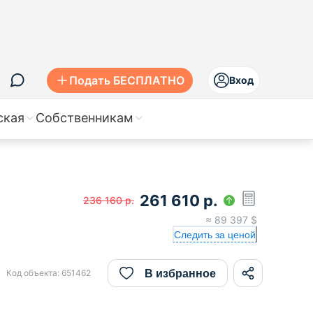
Подать БЕСПЛАТНО
Вход
ская
Собственникам
261 610
р.
236 160
р.
≈
89 397
$
Следить за ценой
В избранное
Код объекта:
651462