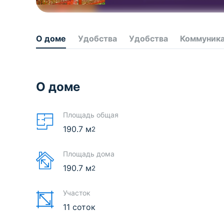
О доме
Удобства
Удобства
Коммуник
О доме
Площадь общая
190.7
м
2
Площадь дома
190.7
м
2
Участок
11 соток