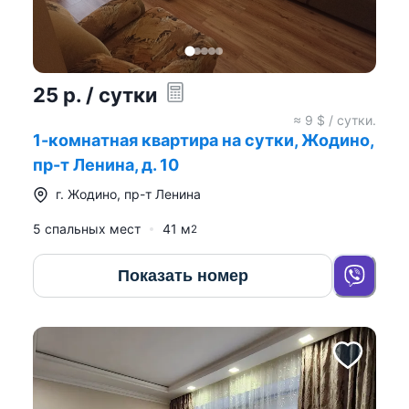
25
р.
/ сутки
≈
9
$ / сутки.
1-комнатная квартира на сутки, Жодино,
пр-т Ленина, д. 10
г.
Жодино
,
пр-т Ленина
5 спальных мест
41
м
2
Показать номер