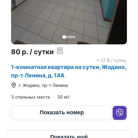
80
р.
/ сутки
≈
27
$ / сутки.
1-комнатная квартира на сутки, Жодино,
пр-т Ленина, д. 14А
г.
Жодино
,
пр-т Ленина
3 спальных места
30
м
2
Показать номер
Показать ещё