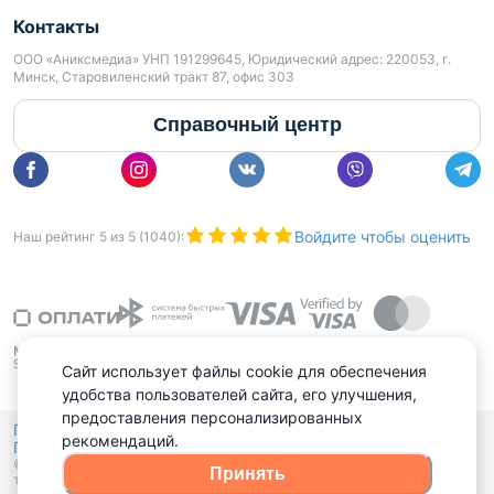
Контакты
ООО «Аниксмедиа» УНП 191299645, Юридический адрес: 220053, г.
Минск, Старовиленский тракт 87, офис 303
Справочный центр
Войдите чтобы оценить
Наш рейтинг
5
из
5
(
1040
):
Сайт использует файлы cookie для обеспечения
удобства пользователей сайта, его улучшения,
предоставления персонализированных
Политика конфиденциальности,
рекомендаций.
Политика обработки файлов куки
Выбор настроек Cookies
и
© 2015 - 2026, Domovita.by. Копирование материалов допускается
Принять
только при наличии активной ссылки.