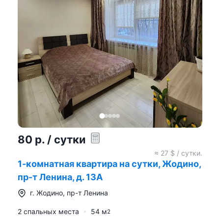
80
р.
/ сутки
≈
27
$ / сутки.
1-комнатная квартира на сутки, Жодино,
пр-т Ленина, д. 13А
г.
Жодино
,
пр-т Ленина
2 спальных места
54
м
2