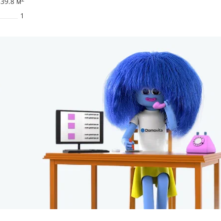
339.8 м
1