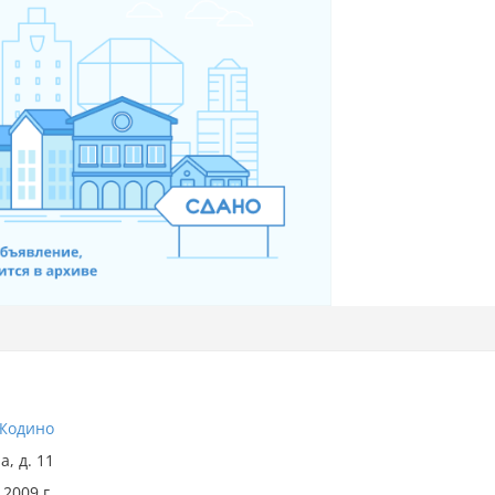
Жодино
, д. 11
2009 г.