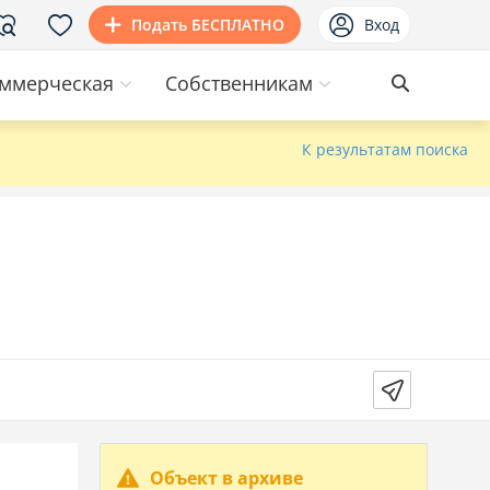
Подать БЕСПЛАТНО
Вход
ммерческая
Собственникам
К результатам поиска
Объект в архиве