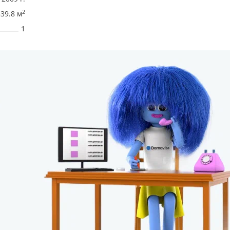
2
339.8 м
1