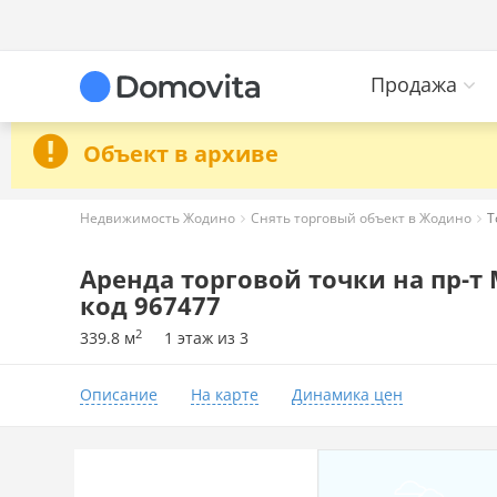
Продажа
Объект в архиве
Недвижимость Жодино
Снять торговый объект в Жодино
Т
Аренда торговой точки на пр-т 
код 967477
2
339.8 м
1 этаж из 3
Описание
На карте
Динамика цен