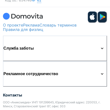
Код об.:
654746
62
О проекте
Реклама
Словарь терминов
Правила для физлиц
Служба заботы
Рекламное сотрудничество
Контакты
ООО «Аниксмедиа» УНП 191299645, Юридический адрес: 220053, г.
Минск, Старовиленский тракт 87, офис 303