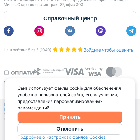
Минск, Старовиленский тракт 87, офис 303
Справочный центр
Войдите чтобы оценить
Наш рейтинг
5
из
5
(
1040
):
Сайт использует файлы cookie для обеспечения
удобства пользователей сайта, его улучшения,
предоставления персонализированных
Политика конфиденциальности,
рекомендаций.
Политика обработки файлов куки
Выбор настроек Cookies
и
© 2015 - 2026, Domovita.by. Копирование материалов допускается
Принять
только при наличии активной ссылки.
Отклонить
Подробнее о настройках файлов Cookies