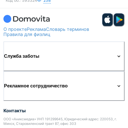
Код об.:
593324
258
О проекте
Реклама
Словарь терминов
Правила для физлиц
Служба заботы
Рекламное сотрудничество
Контакты
ООО «Аниксмедиа» УНП 191299645, Юридический адрес: 220053, г.
Минск, Старовиленский тракт 87, офис 303