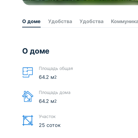
О доме
Удобства
Удобства
Коммуник
О доме
Площадь общая
64.2
м
2
Площадь дома
64.2
м
2
Участок
25 соток