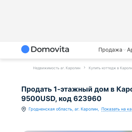
Продажа
А
Недвижимость аг. Каролин
Купить коттедж в Карол
Продать 1-этажный дом в Каро
9500USD, код 623960
Показать на ка
Гродненская область
,
аг.
Каролин
,