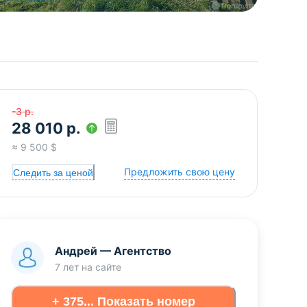
-3
р.
28 010
р.
≈
9 500
$
Предложить свою цену
Следить за ценой
Андрей
—
Агентство
7 лет
на сайте
+ 375... Показать номер