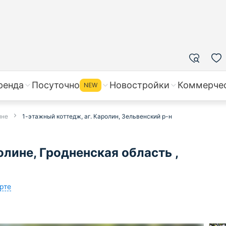
ренда
Посуточно
Новостройки
Коммерче
NEW
ине
1-этажный коттедж, аг. Каролин, Зельвенский р-н
лине, Гродненская область ,
рте