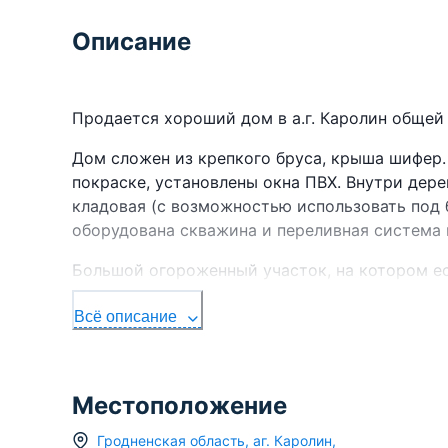
Описание
Продается хороший дом в а.г. Каролин общей
Дом сложен из крепкого бруса, крыша шифер
покраске, установлены окна ПВХ. Внутри дере
кладовая (с возможностью использовать под 
оборудована скважина и переливная система
Большой огороженный участок, на котором ес
Деревня расположена на берегу Зельвенского
Всё описание
лесов. В самом агрогородке есть школа, почт
асфальтированная дорога, газ проложен по у
Местоположение
Гродненская область
,
аг.
Каролин
,