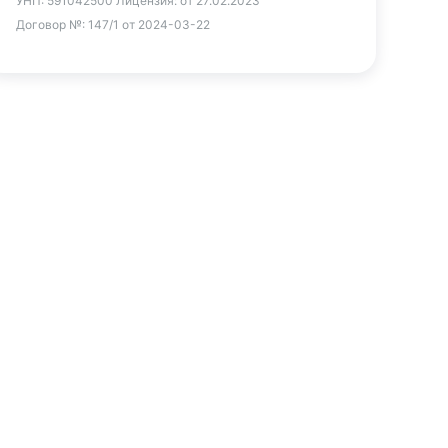
УНП:
591042500
Лицензия:
от 27.02.2023
Договор №:
147/1 от 2024-03-22