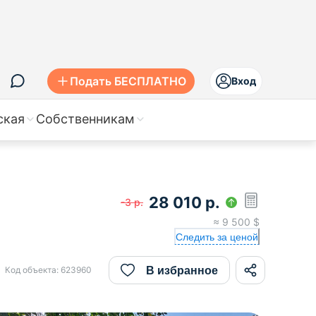
Подать БЕСПЛАТНО
Вход
ская
Собственникам
28 010
р.
-3
р.
≈
9 500
$
Следить за ценой
В избранное
Код объекта:
623960