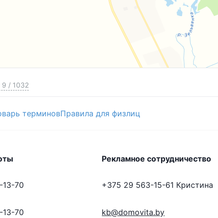
9
/
1032
оварь терминов
Правила для физлиц
оты
Рекламное сотрудничество
-13-70
+375 29 563-15-61
Кристина
-13-70
kb@domovita.by