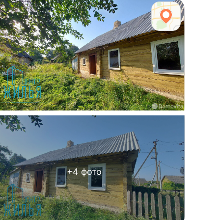
+
4
фото