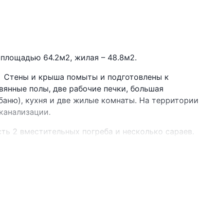
 площадью 64.2м2, жилая – 48.8м2.
. Стены и крыша помыты и подготовлены к
вянные полы, две рабочие печки, большая
баню), кухня и две жилые комнаты. На территории
 канализации.
ть 2 вместительных погреба и несколько сараев.
 водохранилища, в окружении грибных и ягодных
а, магазин, дом культуры. Прямо к дому идет
лице. Хорошие, доброжелательные соседи.