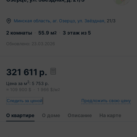
Минская область
,
аг.
Озерцо
,
ул. Звёздная
,
21/3
2 комнаты
55.9
м
3
этаж из
5
2
Обновлено:
23.03.2026
321 611
р.
2
Цена за м
:
5 753
р.
≈
109 900
$
1 966
$/м
2
Предложить свою цену
Следить за ценой
О квартире
О доме
Описание
На карте