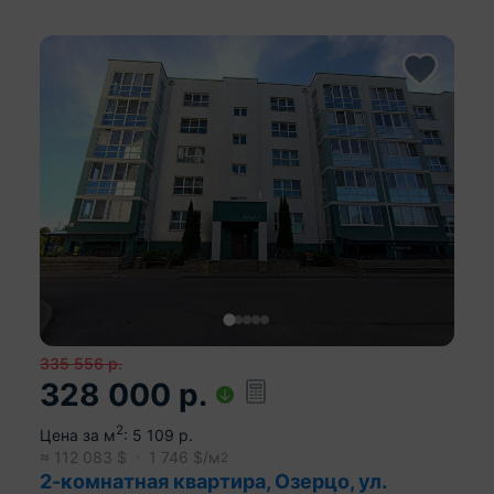
335 556
р.
328 000
р.
2
Цена за м
:
5 109
р.
≈
112 083
$
1 746
$/м
2
2-комнатная квартира, Озерцо, ул.