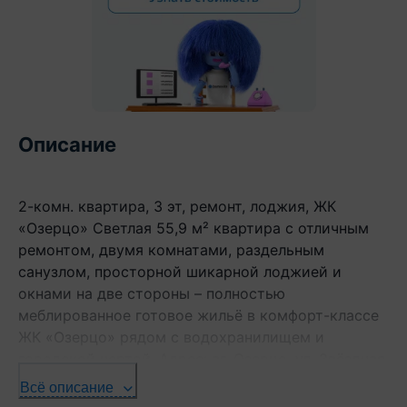
Описание
2-комн. квартира, 3 эт, ремонт, лоджия, ЖК
«Озерцо» Светлая 55,9 м² квартира с отличным
ремонтом, двумя комнатами, раздельным
санузлом, просторной шикарной лоджией и
окнами на две стороны – полностью
меблированное готовое жильё в комфорт-классе
ЖК «Озерцо» рядом с водохранилищем и
городской чертой. Адрес: аг. Озерцо, ул. Звёздная
д.21/3 -Двухкомнатная квартира расположена на
Всё описание
комфортном третьем этаже 5-этажного дома,