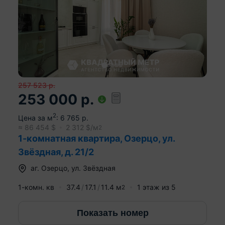
257 523
р.
253 000
р.
2
Цена за м
:
6 765
р.
≈
86 454
$
2 312
$/м
2
1-комнатная квартира, Озерцо, ул.
Звёздная, д. 21/2
аг.
Озерцо
,
ул. Звёздная
1-комн. кв
37.4
17.1
11.4
м
1
этаж из
5
2
Показать номер