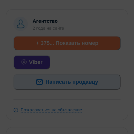
обеспечивая идеальный баланс между удобством
подъёма и хорошей вентиляцией. -Общая
площадь квартиры составляет 55,9 квадратных
Агентство
метра (жилая площадь 30,2 квадратных метра),
2 года
на сайте
просторное и функциональное пространство.
-Удобная планировка включает две непроходные
+ 375... Показать номер
комнаты, а окна, выходящие на две стороны дома
гарантируют отличную естественную вентиляцию,
Viber
освещение в течение всего дня. -Просторная
кухня, площадью 9,8 кв.м. выполнена в ярких
розовых тонах, создавая атмосферу свежести и
Написать продавцу
позитива. Кухня оснащена встроенной техникой –
варочная поверхность, духовой шкаф. На окнах
установлены рольшторы ярко-розового цвета.
Есть обеденная зона с современным столом и
Пожаловаться на объявление
стульями с ярким орнаментом. На полу –
практичный ламинат светлого оттенка. Потолок
белый со встроенным освещением. -Просторная