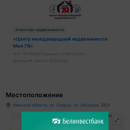
гостиная с уютным диваном и современной
мебелью. Большое окно пропускает достаточно
света, создавая светлую и приветливую
атмосферу. На полу – ламинат. Потолок белый,
ровный. -Шикарная просторная лоджия - это
Агентство недвижимости
идеальное дополнительное пространство
«Центр международной недвижимости
квартиры – настоящее сокровище для отдыха и
Моя 7Я»
релаксации. Лоджия застеклена и благоустроена,
УНП:
193750826
Лицензия:
от 18.05.2024 г.
с видом на природу. Установлено удобное кресло-
Договор №:
204/1 от 18.03.2026
папасан из ротанга с мягкой подушкой.
Панорамные окна пропускают много света,
открывая вид на окружающую местность и небо.
Это место идеально подходит для вечерних
медитаций, чтения книг, проведения времени с
Местоположение
близкими или просто созерцания природы.
-Санузел раздельный, что всегда очень удобно. Он
Минская область
,
аг.
Озерцо
,
ул. Звёздная
,
21/3
полностью облицован качественной плиткой, есть
места для хранения и стиральная машина.
-Прихожая просторная и светлая. Здесь