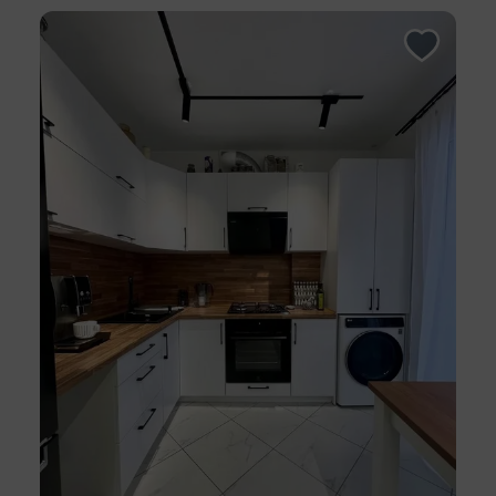
такси и автобусами, которые связывают жилой
комплекс с центром Минска и другими районами.
Это означает, что вы легко можете добраться до
работы, учреждений, центра города без
затруднений. - Рядом расположено
водохранилище с благоустроенным пляжем, что
предоставляет отличные возможности для
активного отдыха, рыбалки, плавания в летний
сезон. Много мест для прогулок, занятий спортом
на открытом воздухе. Эта квартира идеально
подходит для молодых пар, начинающих
совместную жизнь, для небольших семей, для
людей, которые ценят современный комфорт и
готовый к заселению вариант. Ищете выгодную
недвижимость или хотите продать свою? Мы
решим это для Вас с заботой и
профессионализмом: - Купить квартиру или дом в
Минске и области - Продать недвижимость по