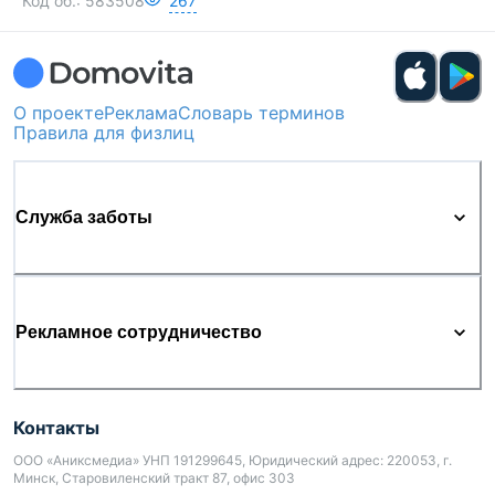
Код об.:
583508
267
О проекте
Реклама
Словарь терминов
Правила для физлиц
Служба заботы
Рекламное сотрудничество
Контакты
ООО «Аниксмедиа» УНП 191299645, Юридический адрес: 220053, г.
Минск, Старовиленский тракт 87, офис 303