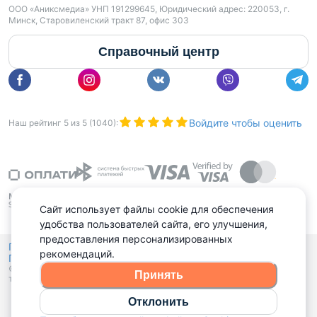
ООО «Аниксмедиа» УНП 191299645, Юридический адрес: 220053, г.
Минск, Старовиленский тракт 87, офис 303
Справочный центр
Войдите чтобы оценить
Наш рейтинг
5
из
5
(
1040
):
Сайт использует файлы cookie для обеспечения
удобства пользователей сайта, его улучшения,
предоставления персонализированных
Политика конфиденциальности,
рекомендаций.
Политика обработки файлов куки
Выбор настроек Cookies
и
© 2015 - 2026, Domovita.by. Копирование материалов допускается
Принять
только при наличии активной ссылки.
Отклонить