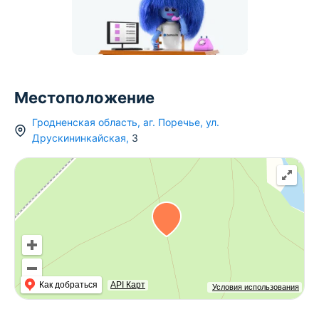
Местоположение
Гродненская область
,
аг.
Поречье
,
ул.
Друскининкайская
,
3
Как добраться
API Карт
Условия использования