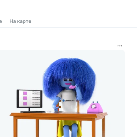
е
На карте