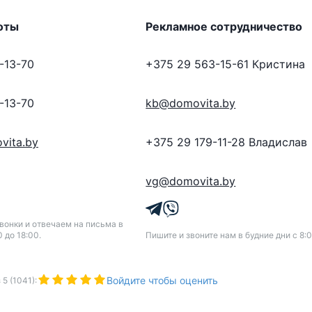
оты
Рекламное сотрудничество
-13-70
+375 29 563-15-61
Кристина
-13-70
kb@domovita.by
vita.by
+375 29 179-11-28
Владислав
vg@domovita.by
онки и отвечаем на письма в
0 до 18:00.
Пишите и звоните нам в будние дни с 8:0
Войдите чтобы оценить
з
5
(
1041
):