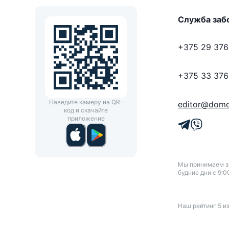
Служба заб
+375 29 376
+375 33 376
Наведите камеру на QR-
editor@domo
код и скачайте
приложение
Мы принимаем зв
будние дни с 9:0
Наш рейтинг
5
и