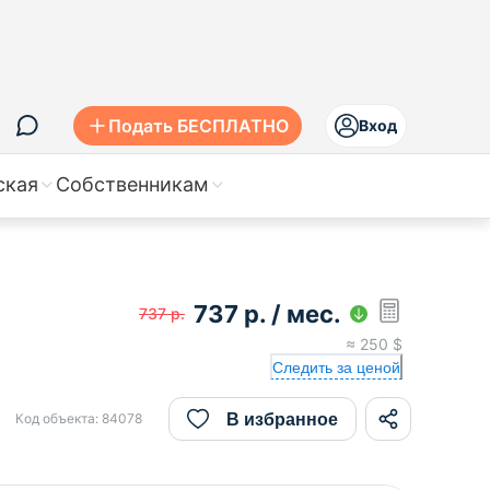
Подать БЕСПЛАТНО
Вход
ская
Собственникам
737
р.
/ мес.
737
р.
≈
250
$
Следить за ценой
В избранное
Код объекта:
84078