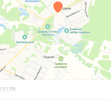
орода общественным транспортом.
ебелью и бытовой техникой.
!
оможем стать счастливым обладателем этой
цензия Министерства юстиции Республики
на оказание риэлтерских услуг № 42/7 от
/
12
/
330