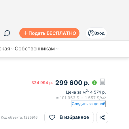
Подать БЕСПЛАТНО
Вход
ская
Собственникам
299 600
р.
324 994
р.
2
Цена за м
:
4 574
р.
≈
101 953
$
1 557
$/м
2
Следить за ценой
В избранное
Код объекта:
1235916