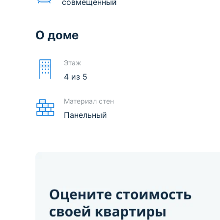
совмещенный
О доме
Этаж
4
из
5
Материал стен
Панельный