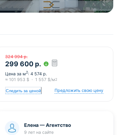
324 994
р.
299 600
р.
2
Цена за м
:
4 574
р.
≈
101 953
$
1 557
$/м
2
Предложить свою цену
Следить за ценой
Елена
—
Агентство
9 лет
на сайте