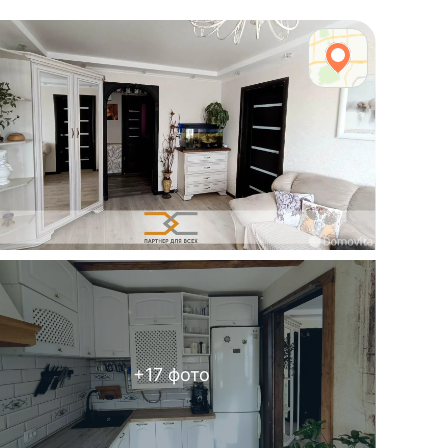
+
17
фото