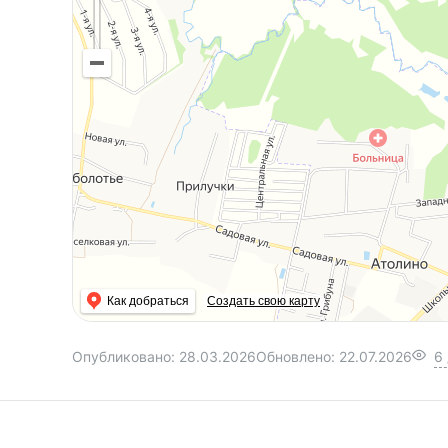
минимальное время, удобно добираться до г
Квартира продаётся частично с имеющейся м
Показы в удобное для Вас время.
Эта квартира никого не оставит равнодушным
Мы с радостью покажем Вам этот объект и п
отличной квартиры!
ООО «Партнер для всех», УНП 690665135, ли
Беларусь № 02240/321 от 02.12.2016, договор 
26.03.2026г
Как добраться
Создать свою карту
Опубликовано:
28.03.2026
Обновлено:
22.07.2026
6