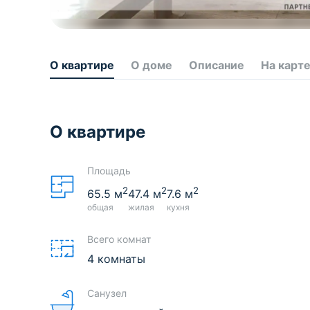
О квартире
О доме
Описание
На карт
О квартире
Площадь
2
2
2
65.5
м
47.4
м
7.6
м
общая
жилая
кухня
Всего комнат
4 комнаты
Санузел