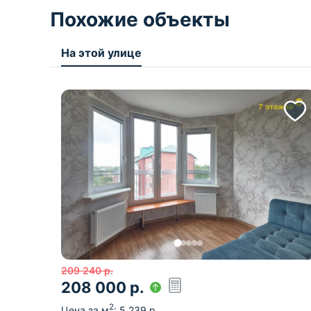
Похожие объекты
На этой улице
209 240
р.
208 000
р.
2
Цена за м
:
5 239
р.