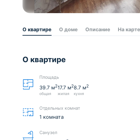
О квартире
О доме
Описание
На карт
О квартире
Площадь
2
2
2
39.7
м
17.7
м
8.7
м
общая
жилая
кухня
Отдельных комнат
1 комната
Санузел