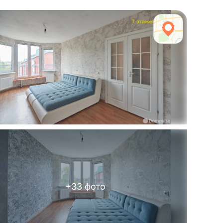
+
33
фото