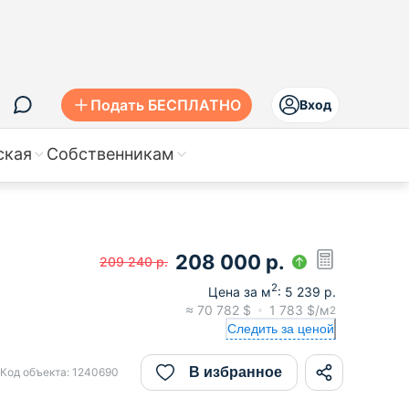
Подать БЕСПЛАТНО
Вход
ская
Собственникам
208 000
р.
209 240
р.
2
Цена за м
:
5 239
р.
≈
70 782
$
1 783
$/м
2
Следить за ценой
В избранное
Код объекта:
1240690