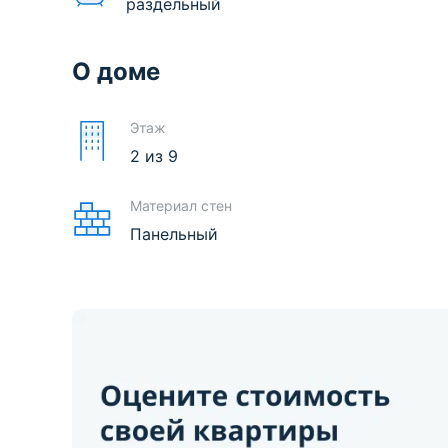
раздельный
О доме
Этаж
2
из
9
Материал стен
Панельный