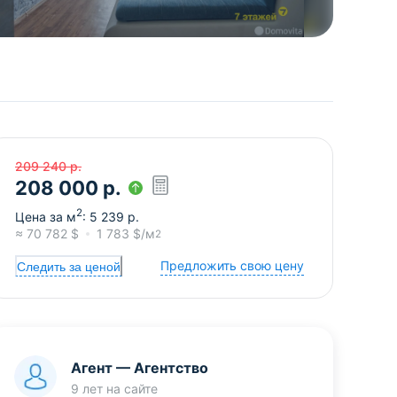
209 240
р.
208 000
р.
2
Цена за м
:
5 239
р.
≈
70 782
$
1 783
$/м
2
Предложить свою цену
Следить за ценой
Агент
—
Агентство
9 лет
на сайте