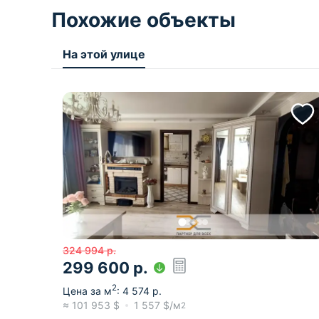
Похожие объекты
На этой улице
324 994
р.
299 600
р.
2
Цена за м
:
4 574
р.
≈
101 953
$
1 557
$/м
2